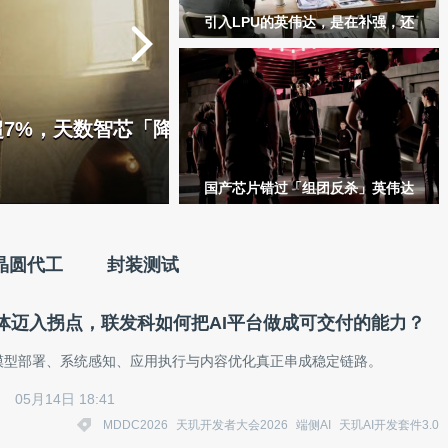
引入LPU的英伟达，是在补强，还
是在拆自己的护城河？｜GTC观察
芯「降价换量」的
国产芯片错过「组团反杀」英伟达
机会，或因死磕自研互联协议
晶圆代工
封装测试
体迈入拐点，联发科如何把AI平台做成可交付的能力？
把模型部署、系统感知、应用执行与内容优化真正串成稳定链路。
05月14日 18:41
MDDC2026
天玑开发者大会2026
端侧AI
天玑AI开发套件3.0