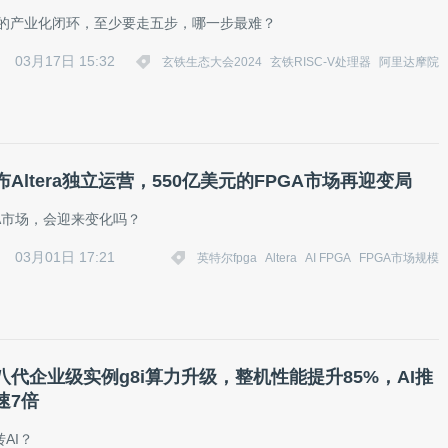
-V的产业化闭环，至少要走五步，哪一步最难？
03月17日 15:32
玄铁生态大会2024
玄铁RISC-V处理器
阿里达摩院
Altera独立运营，550亿美元的FPGA市场再迎变局
A市场，会迎来变化吗？
03月01日 17:21
英特尔fpga
Altera
AI FPGA
FPGA市场规模
八代企业级实例g8i算力升级，整机性能提升85%，AI推
速7倍
AI？