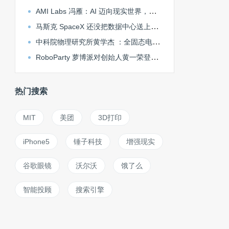
AMI Labs 冯雁：AI 迈向现实世界，世界模型不可或缺 | ICML 2026
马斯克 SpaceX 还没把数据中心送上太空，中国 GobiX 已在戈壁落地
中科院物理研究所黄学杰 ：全固态电池掀桌子前，必须做好固液混合电池丨大湾区车展观察
RoboParty 萝博派对创始人黄一荣登福布斯亚洲 U30 精英榜单
热门搜索
MIT
美团
3D打印
iPhone5
锤子科技
增强现实
谷歌眼镜
沃尔沃
饿了么
智能投顾
搜索引擎