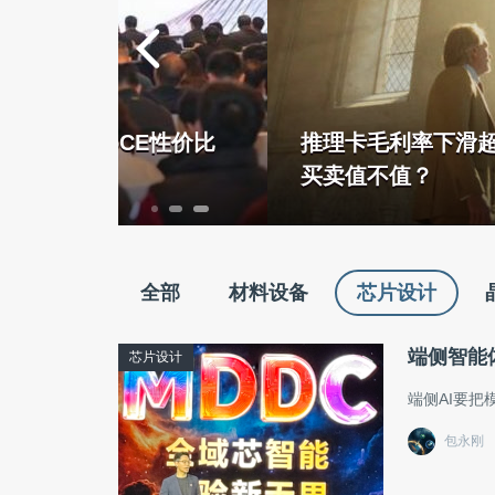
E性价比
推理卡毛利率下滑超7%，天数智
买卖值不值？
全部
材料设备
芯片设计
端侧智能
芯片设计
端侧AI要
包永刚