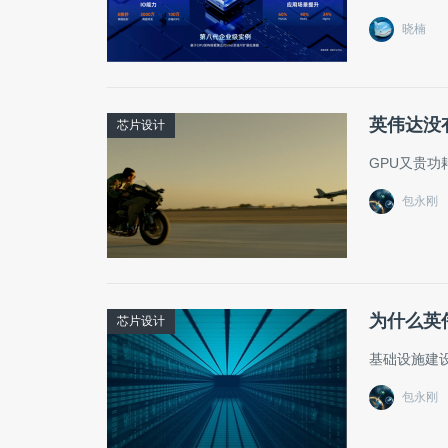
晓楠
英伟达没
芯片设计
GPU又贵
包永刚
为什么英
芯片设计
基础设施建
包永刚