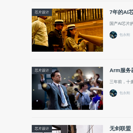
7年的A
芯片设计
国产AI芯
包永刚
Arm服
芯片设计
三年前，十
包永刚
无剑联盟，
芯片设计