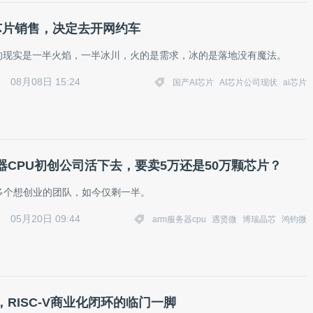
I芯片销售，决定去开网约车
片的现实是一半火焰，一半冰川，火的是需求，冰的是落地没有魔法。
08月08日 15:24
国产AI芯片
AI芯片公司现状
ai芯片
务器CPU初创公司活下去，要卖5万还是50万颗芯片？
多个想创业的团队，如今仅剩一半。
05月20日 09:44
arm服务器cpu
遇贤微
博瑞晶芯
鸿钧微
RISC-V商业化闭环的临门一脚