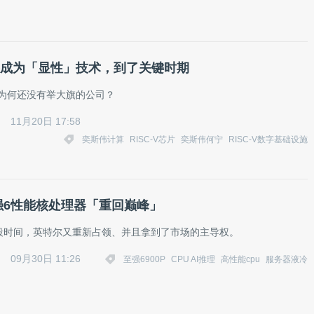
-V要成为「显性」技术，到了关键时期
至今为何还没有举大旗的公司？
11月20日 17:58
奕斯伟计算
RISC-V芯片
奕斯伟何宁
RISC-V数字基础设施
至强6性能核处理器「重回巅峰」
段时间，英特尔又重新占领、并且拿到了市场的主导权。
09月30日 11:26
至强6900P
CPU AI推理
高性能cpu
服务器液冷