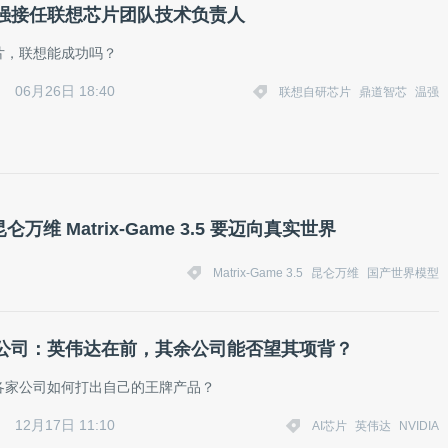
强接任联想芯片团队技术负责人
片，联想能成功吗？
06月26日 18:40
联想自研芯片
鼎道智芯
温强
 Matrix-Game 3.5 要迈向真实世界
Matrix-Game 3.5
昆仑万维
国产世界模型
公司：英伟达在前，其余公司能否望其项背？
各家公司如何打出自己的王牌产品？
12月17日 11:10
AI芯片
英伟达
NVIDIA