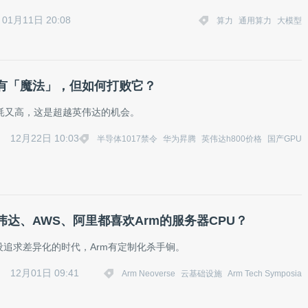
01月11日 20:08
算力
通用算力
大模型
有「魔法」，但如何打败它？
功耗又高，这是超越英伟达的机会。
12月22日 10:03
半导体1017禁令
华为昇腾
英伟达h800价格
国产GPU
伟达、AWS、阿里都喜欢Arm的服务器CPU？
设追求差异化的时代，Arm有定制化杀手锏。
12月01日 09:41
Arm Neoverse
云基础设施
Arm Tech Symposia