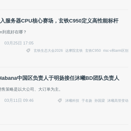
V冲入服务器CPU核心赛场，玄铁C950定义高性能标杆
Arm到底好在哪？
03月25日 17:05
玄铁生态大会2026
达摩院玄铁
玄铁C950
risc-v和arm区别
Habana中国区负责人于明扬接任沐曦BD团队负责人
销售策略是以大公司、大订单为主。
03月11日 09:46
沐曦科技
于名扬
孙国梁
沐曦高管变动