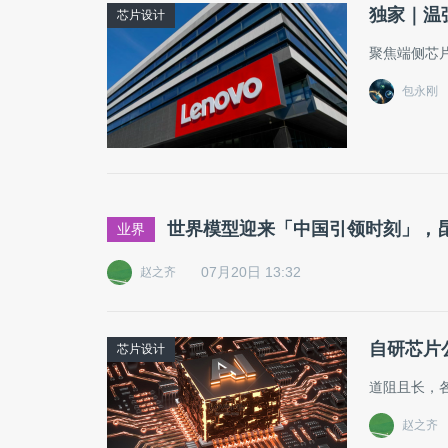
独家｜温
芯片设计
聚焦端侧芯
包永刚
世界模型迎来「中国引领时刻」，昆仑万维
业界
07月20日 13:32
赵之齐
自研芯片
芯片设计
道阻且长，
赵之齐