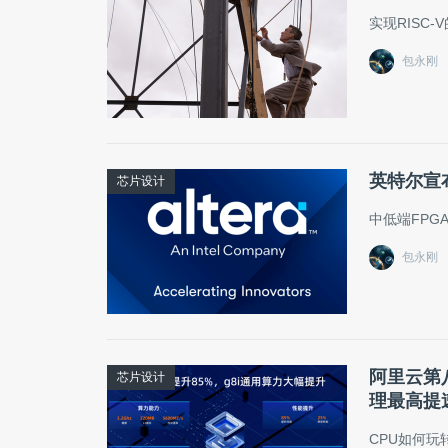
实现RISC
包永刚
英特尔宣布
芯片设计
中低端FPG
包永刚
阿里云第
芯片设计
理最高提
CPU如何玩转