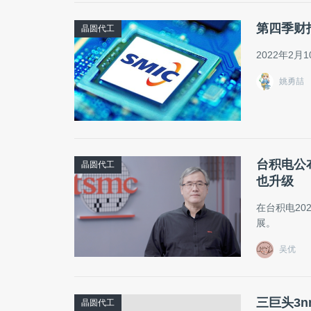
第四季财
晶圆代工
2022年2
姚勇喆
台积电公
晶圆代工
也升级
在台积电2
展。
吴优
三巨头3n
晶圆代工