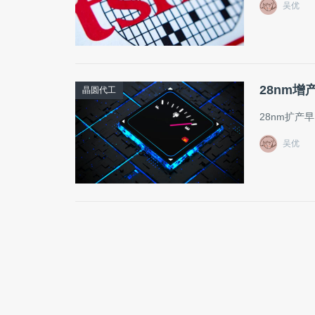
吴优
28nm
晶圆代工
28nm扩
吴优