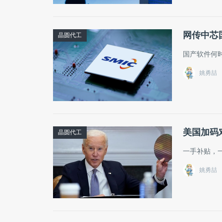
网传中芯
晶圆代工
国产软件何时
姚勇喆
美国加码
晶圆代工
一手补贴，
姚勇喆