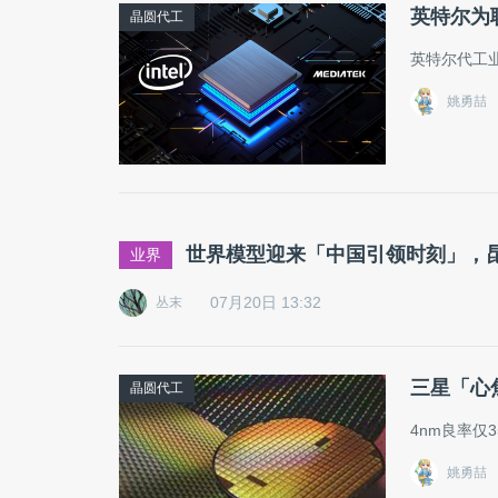
英特尔为联
晶圆代工
英特尔代工
姚勇喆
世界模型迎来「中国引领时刻」，昆仑万维
业界
07月20日 13:32
丛末
三星「心
晶圆代工
4nm良率仅
姚勇喆