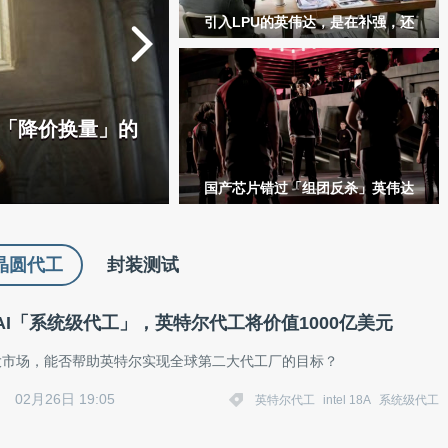
引入LPU的英伟达，是在补强，还
是在拆自己的护城河？｜GTC观察
芯「降价换量」的
国产芯片错过「组团反杀」英伟达
机会，或因死磕自研互联协议
晶圆代工
封装测试
AI「系统级代工」，英特尔代工将价值1000亿美元
两大市场，能否帮助英特尔实现全球第二大代工厂的目标？
02月26日 19:05
英特尔代工
intel 18A
系统级代工