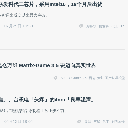
发科代工芯片，采用Intel16，18个月后出货
业务迎来成立以来最大突破。
07月25日 19:59
英特尔
联发科
代工
IFS
 Matrix-Game 3.5 要迈向真实世界
Matrix-Game 3.5
昆仑万维
国产世界模型
焦」、台积电「头疼」的4nm「良率泥潭」
35%，“随机缺陷”令制程工艺止步不前。
04月13日 19:04
圆晶
三星
代工
过孔缺失