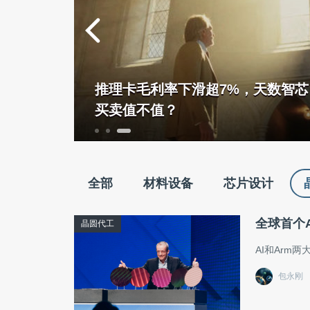
E性价比
推理卡毛利率下滑超7%，天数智
买卖值不值？
全部
材料设备
芯片设计
全球首个
晶圆代工
AI和Arm
包永刚