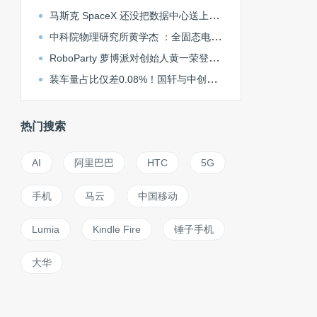
马斯克 SpaceX 还没把数据中心送上太空，中国 GobiX 已在戈壁落地
中科院物理研究所黄学杰 ：全固态电池掀桌子前，必须做好固液混合电池丨大湾区车展观察
RoboParty 萝博派对创始人黄一荣登福布斯亚洲 U30 精英榜单
装车量占比仅差0.08%！国轩与中创抢滩巨鲸电池平台，谁能吃到华为生态红利？丨大湾区车展观察
热门搜索
AI
阿里巴巴
HTC
5G
手机
马云
中国移动
Lumia
Kindle Fire
锤子手机
大华