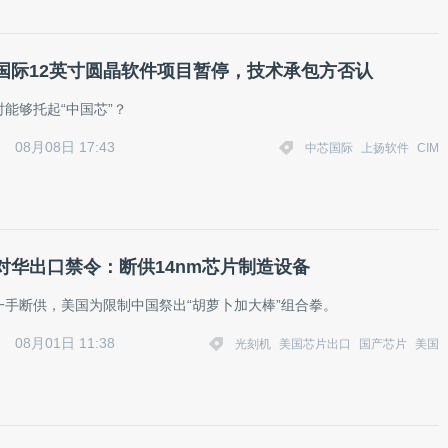
国际12英寸圆晶软件项目暂停，技术承包方否认
能够托起“中国芯”？
08月08日 17:43
中芯国际
上扬软件
CIM
对华出口禁令：断供14nm芯片制造设备
一手断供，美国为限制中国祭出“胡萝卜加大棒”组合拳。
08月01日 11:38
光刻机
美国芯片出口
国产芯片
美国