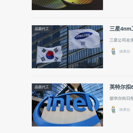
三星4n
晶圆代工
三星公司在
姚勇喆
英特尔拟
晶圆代工
据华尔街日报
姚勇喆