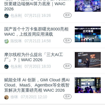
技要建边端侧AI算力底座｜WAIC
2026
包永刚
07月21日 16:26
芯片
国产首个十万卡集群曙光8000亮相
WAIC，上线首周应用满载
陈悦琳
07月21日 14:58
芯片
摩尔线程为什么提出「三大AI工
厂」？｜WAIC 2026
包永刚
07月20日 18:33
芯片
赋能全球 AI 创新，GMI Cloud 携AI
Cloud、MaaS、Agentbox等全栈智
算解决方案重磅亮相 WAIC 2026
徐咪
07月20日 12:10
芯片