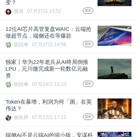
变？
魏溶
07月27日 15:52
芯片
12位AI芯片高管复盘WAIC：云端抢
做超节点，端侧还在等爆款
陈悦琳
07月27日 14:56
芯片
独家丨华为22年老兵从AI终局倒推
LPU，元川微完成新一轮数亿元融
资
陈悦琳
07月24日 10:23
芯片
Token在暴增，利润为何「困」在英
伟达？
杨依婷
07月22日 17:12
芯片
端侧AI不是云端AI的缩小版，安谋科