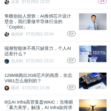
丛末
07月20日 13:32
业界
题
隼瞻创始人曾轶：AI推倒芯片设计
壁垒，我们要做半导体行业的
爱
「Copilot」
杨依婷
07月29日 15:54
芯片
搞
端侧智能体不再只缺算力，个人AI
机
还差什么？
包永刚
07月29日 15:22
芯片
128MB跑出2GB芯片的画质，全志
V881怎么做到的？
魏溶
07月29日 11:36
芯片
8位AI Infra高管复盘WAIC：当堆砌
「暴力美学」触顶，AI Infra如何求