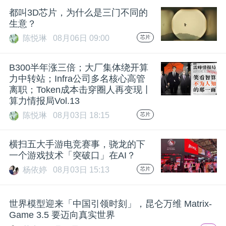
开
都叫3D芯片，为什么是三门不同的
生意？
课
陈悦琳
08月06日 09:00
芯片
活
B300半年涨三倍；大厂集体绕开算
力中转站；Infra公司多名核心高管
离职；Token成本击穿圈人再变现丨
动
算力情报局Vol.13
陈悦琳
08月03日 18:15
芯片
中
横扫五大手游电竞赛事，骁龙的下
心
一个游戏技术「突破口」在AI？
杨依婷
08月03日 15:13
芯片
GAIR
世界模型迎来「中国引领时刻」，昆仑万维 Matrix-
专
Game 3.5 要迈向真实世界