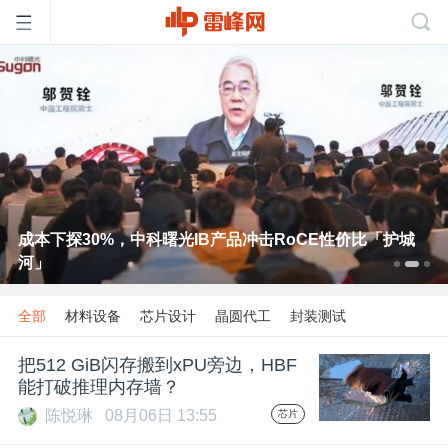
首
页
雷
成本下探30%，中科曙光IB产品冲击RoCE性价比「护城
河」
峰
全部
材料设备
芯片设计
晶圆代工
封装测试
网
把512 GiB闪存搬到xPU旁边，HBF
能打破推理内存墙？
公
陈悦琳
08月06日 13:55
芯片