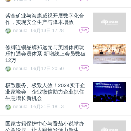
开
紫金矿业与海康威视开展数字化合
课
作，实现安全生产与降本增效
nebula
06月13日 17:28
业界
活
修脚连锁品牌郑远元与美团休闲玩
动
乐打通会员体系 新增线上会员数破
12万
nebula
06月12日 20:50
业界
中
极致服务、极致人效！2024实干企
心
业家峰会：企业微信助力企业抓住
生意增长新机会
GAIR
nebula
05月31日 18:13
业界
国家古籍保护中心与番茄小说举办
专
公益论坛，让古籍焕发活力新生