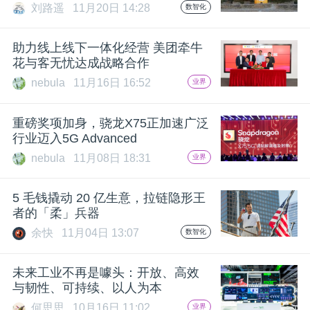
刘路遥
11月20日 14:28
数智化
助力线上线下一体化经营 美团牵牛
花与客无忧达成战略合作
nebula
11月16日 16:52
业界
重磅奖项加身，骁龙X75正加速广泛
行业迈入5G Advanced
nebula
11月08日 18:31
业界
5 毛钱撬动 20 亿生意，拉链隐形王
者的「柔」兵器
余快
11月04日 13:07
数智化
未来工业不再是噱头：开放、高效
与韧性、可持续、以人为本
何思思
10月16日 11:02
业界