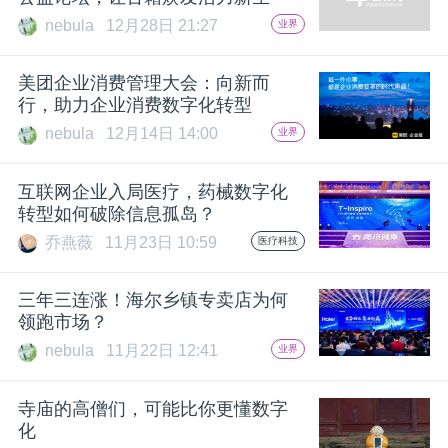
nebula
12月28日 21:27
业界
题
美团企业消费管理大会：向新而
爱
行，助力企业消费数字化转型
nebula
12月14日 14:00
业界
搞
互联网企业入局医疗，药械数字化
转型如何破除信息孤岛？
机
乔燕薇
11月23日 10:59
医疗科技
三年三连涨！海尔乡镇专卖店为何
领跑市场？
nebula
11月22日 12:41
业界
寺庙的高僧们，可能比你更懂数字
化