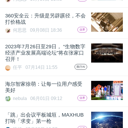
360安全云：升级是另辟蹊径，不会
打价格战
何思思
09月08日 18:36
业界
2023年7月26日至29日， “生物数字
经济产业发展高端论坛”将在张家口
召开！
任平
07月14日 11:55
医疗AI
海尔智家徐萌：让每一位用户感受
美好
nebula
06月01日 09:12
业界
「跳」出会议平板城垣，MAXHUB
打响「求变」第一枪