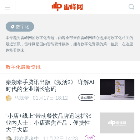
数字化
首
本专题为雷峰网的数字化专题，内容全部来自雷峰网精心选择与数字化相关的
最近资讯，雷峰网是国内智能硬件媒体，拥有数字化资讯的第一信息，在这里
页
你能看到未..
雷
数字化最新资讯
秦朔牵手腾讯出版《激活2》 详解AI
峰
时代的企业增长密码
马蕊蕾
01月17日 18:12
企业服务
网
“小店+线上”带动餐饮品牌迅速扩张
公
业内人士：小店聚焦产品，便捷性
大于大店
我在思考中
11月22日 14:23
业界