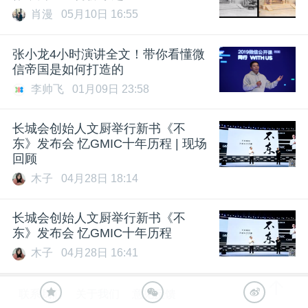
肖漫
05月10日 16:55
张小龙4小时演讲全文！带你看懂微
信帝国是如何打造的
李帅飞
01月09日 23:58
长城会创始人文厨举行新书《不
东》发布会 忆GMIC十年历程 | 现场
回顾
木子
04月28日 18:14
长城会创始人文厨举行新书《不
东》发布会 忆GMIC十年历程
木子
04月28日 16:41
联系我们
关于我们
意见反馈