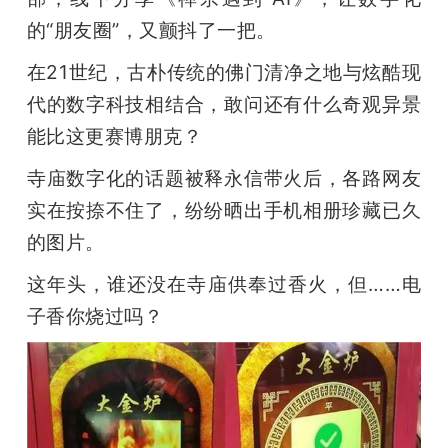
开
的“朋友圈”，又颤抖了一把。
课
在21世纪，古朴传统的佛门清净之地与炫酷现
代的数字科技相结合，敢问还有什么奇观异景
活
能比这更赛博朋克？
寺庙数字化的话题被释永信带火后，各路网友
动
实在按捺不住了，纷纷晒出手机相册珍藏已久
的图片。
中
这年头，谁还没在寺庙供奉过香火，但……电
心
子香你烧过吗？
GAIR
专