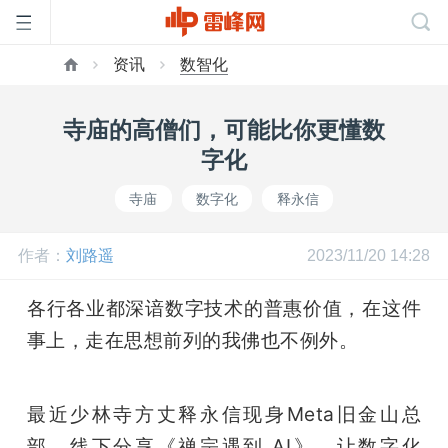
资讯
数智化
首
寺庙的高僧们，可能比你更懂数
页
字化
寺庙
数字化
释永信
雷
作者：
刘路遥
2023/11/20 14:28
峰
各行各业都深谙数字技术的普惠价值，在这件
网
事上，走在思想前列的我佛也不例外。
公
最近少林寺方丈释永信现身Meta旧金山总
部，线下分享《禅宗遇到 AI》，让数字化