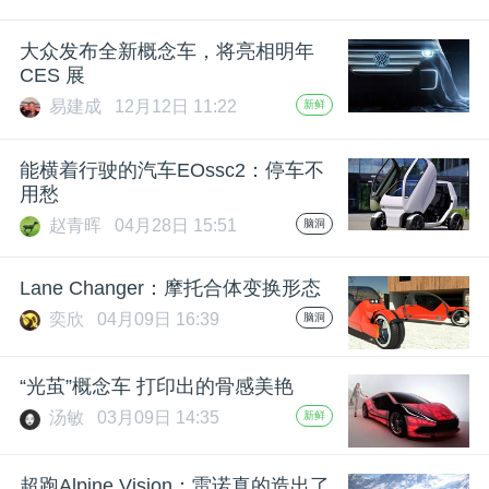
大众发布全新概念车，将亮相明年
CES 展
易建成
12月12日 11:22
新鲜
能横着行驶的汽车EOssc2：停车不
用愁
赵青晖
04月28日 15:51
脑洞
Lane Changer：摩托合体变换形态
奕欣
04月09日 16:39
脑洞
“光茧”概念车 打印出的骨感美艳
汤敏
03月09日 14:35
新鲜
超跑Alpine Vision：雷诺真的造出了