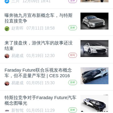
三川
12月09日 18:41
业界
题
曝奔驰九月宣布新概念车，与特斯
拉直接竞争
爱
赵青晖
07月11日 18:58
新鲜
搞
来了接盘侠，游侠汽车的故事还没
结束
机
易建成
01月19日 12:30
特写
Faraday Future联合乐视发布概念
车，但不是量产车型 | CES 2016
易建成
01月05日 15:30
新鲜
特斯拉竞争对手Faraday Future汽车
概念图曝光
新智驾
01月05日 11:29
新鲜