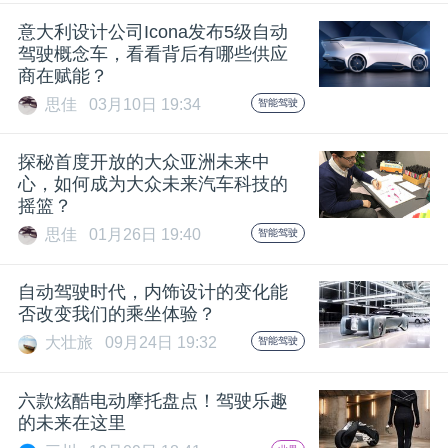
开
意大利设计公司Icona发布5级自动
驾驶概念车，看看背后有哪些供应
课
商在赋能？
思佳
03月10日 19:34
智能驾驶
活
探秘首度开放的大众亚洲未来中
动
心，如何成为大众未来汽车科技的
摇篮？
思佳
01月26日 19:40
智能驾驶
中
自动驾驶时代，内饰设计的变化能
心
否改变我们的乘坐体验？
大壮旅
09月24日 19:32
智能驾驶
GAIR
六款炫酷电动摩托盘点！驾驶乐趣
的未来在这里
专