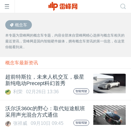
概念车
首
本专题为雷峰网的概念车专题，内容全部来自雷峰网精心选择与概念车相关的
最近资讯，雷峰网是国内智能硬件媒体，拥有概念车资讯的第一信息，在这里
页
你能看到未..
雷
概念车最新资讯
超前特斯拉，未来人机交互，极星
峰
新纯电动Precept科幻首秀
利荣
02月26日 13:36
智能驾驶
网
沃尔沃360c的野心：取代短途航班
公
采用声光混合方式通信
张祥威
09月10日 09:45
智能驾驶