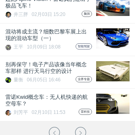
极品飞车！
井三胖
02月03日 15:20
脑洞
混动将成主流？细数巴黎车展上出
现的混动车型（一）
王平
10月09日 18:08
智能驾驶
别再保守！电子产品该像当年概念
车那样 进行天马行空的设计
量衡
06月05日 16:46
业界专题
雷诺Kwid概念车：无人机快递的航
空母车？
刘芳平
02月10日 11:53
雷科技