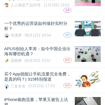
人人都是产品经理
11月19日 23:01
业界
一个优秀的运营该如何做好实时分
析？
张溪梦
09月12日 16:54
专栏
APUS创始人李涛：如今中国企业出
海有哪些机遇？
温晓桦
06月25日 15:57
特写
买个App就能让手机流量完全免费，
是真的吗？| 315特别报道
三金金金
03月10日 17:53
特写
iPhone偷跑流量，苹果又被告上法
庭