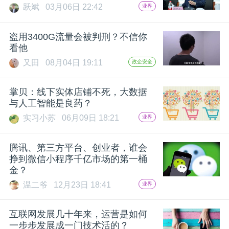
跃斌
03月06日 22:42
业界
题
盗用3400G流量会被判刑？不信你
看他
爱
又田
08月04日 19:11
政企安全
搞
掌贝：线下实体店铺不死，大数据
与人工智能是良药？
机
实习小苏
06月09日 18:21
业界
腾讯、第三方平台、创业者，谁会
挣到微信小程序千亿市场的第一桶
金？
温二爷
12月23日 18:41
业界
互联网发展几十年来，运营是如何
一步步发展成一门技术活的？