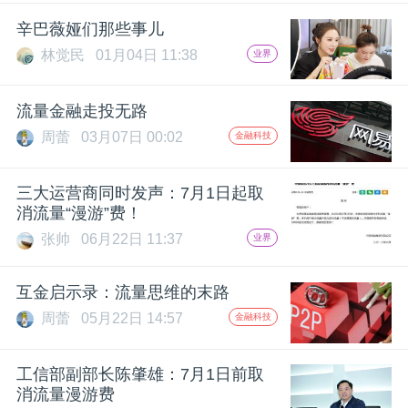
开
辛巴薇娅们那些事儿
林觉民
01月04日 11:38
业界
课
流量金融走投无路
活
周蕾
03月07日 00:02
金融科技
动
三大运营商同时发声：7月1日起取
消流量“漫游”费！
中
张帅
06月22日 11:37
业界
心
互金启示录：流量思维的末路
周蕾
05月22日 14:57
金融科技
GAIR
工信部副部长陈肇雄：7月1日前取
专
消流量漫游费