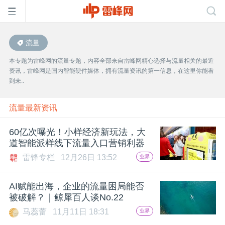
流量
首
本专题为雷峰网的流量专题，内容全部来自雷峰网精心选择与流量相关的最近
资讯，雷峰网是国内智能硬件媒体，拥有流量资讯的第一信息，在这里你能看
页
到未..
雷
流量最新资讯
60亿次曝光！小样经济新玩法，大
峰
道智能派样线下流量入口营销利器
雷锋专栏
12月26日 13:52
业界
网
AI赋能出海，企业的流量困局能否
公
被破解？｜鲸犀百人谈No.22
马蕊蕾
11月11日 18:31
业界