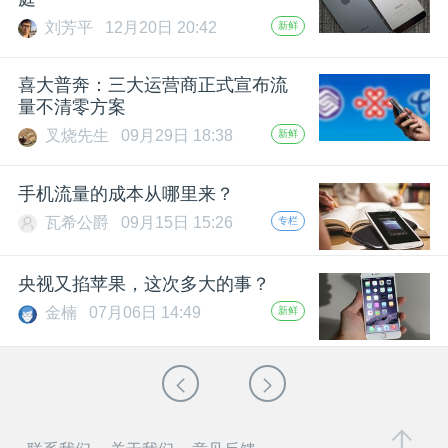
刘芳平
12月20日 20:42
新鲜
喜大普奔：三大运营商正式宣布流
量不清零方案
叉烧先生
09月29日 18:38
新鲜
手机流量的成本从哪里来？
瓦希公爵
09月15日 15:26
专栏
央视又掐苹果，这次多大的事？
金楠
07月06日 14:49
新鲜