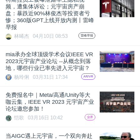
频，遭集体诉讼；元宇宙房产崩
题
盘：暴跌近90%林俊杰等投资者亏
惨；360版GPT上线开放内测丨雷峰
早报
爱
林晞杰
04月10日 08:53
雷峰早报
搞
mia承办全球顶级学术会议IEEE VR
2023元宇宙产业论坛 --从概念到落
机
地，哪些行业已率先进入元宇宙？
杨玲俐
03月31日 17:34
AR/VR
免费报名中｜Meta/高通/Unity等大
咖云集，IEEE VR 2023 元宇宙产业
论坛邀您参加！
恺歌
03月16日 10:42
业界
当AIGC遇上元宇宙，一个双向奔赴