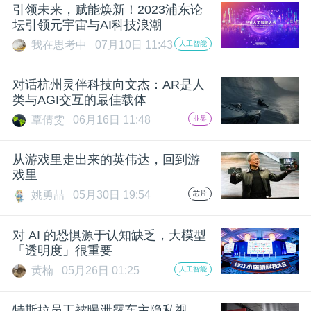
开
引领未来，赋能焕新！2023浦东论
坛引领元宇宙与AI科技浪潮
课
我在思考中
07月10日 11:43
人工智能
对话杭州灵伴科技向文杰：AR是人
活
类与AGI交互的最佳载体
覃倩雯
06月16日 11:48
业界
动
从游戏里走出来的英伟达，回到游
中
戏里
姚勇喆
05月30日 19:54
芯片
心
对 AI 的恐惧源于认知缺乏，大模型
「透明度」很重要
GAIR
黄楠
05月26日 01:25
人工智能
专
特斯拉员工被曝泄露车主隐私视