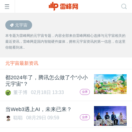
元宇宙
首
本专题为雷峰网的元宇宙专题，内容全部来自雷峰网精心选择与元宇宙相关的
最近资讯，雷峰网是国内智能硬件媒体，拥有元宇宙资讯的第一信息，在这里
页
你能看到未..
雷
元宇宙最新资讯
都2024年了，腾讯怎么做了个“小小
峰
元宇宙”？
董子博
02月18日 13:33
业界
网
当Web3遇上AI，未来已来？
公
聪聪
08月29日 09:59
业界