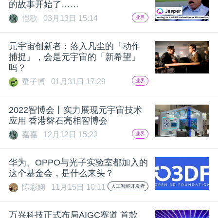
的故事开始了……
恺歌
03月13日 15:14
业界
元宇宙创新者：落入凡尘的「动作
捕捉」，会是元宇宙的「新希望」
吗？
董子博
01月31日 17:29
业界
2022智博会丨实力展现元宇宙技术
应用 香港磐石亮相智博会
嘉嘉
12月12日 15:22
业界
华为、OPPO与光子实验室都加入的
这个基金会，是什么来头？
陈彩娴
11月15日 10:11
人工智能开发者
万兴科技正式布局AIGC赛道 首款