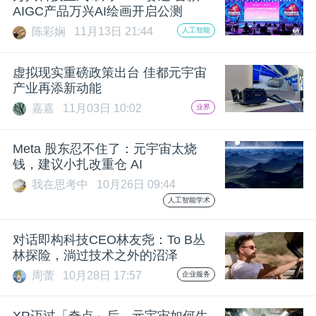
AIGC产品万兴AI绘画开启公测
陈彩娴
11月13日 21:44
人工智能
虚拟现实重磅政策出台 佳都元宇宙
产业再添新动能
嘉嘉
11月03日 10:02
业界
Meta 股东忍不住了：元宇宙太烧
钱，建议小扎改重仓 AI
我在思考中
10月26日 09:44
人工智能学术
对话即构科技CEO林友尧：To B丛
林探险，淌过技术之外的沼泽
周蕾
10月28日 17:57
企业服务