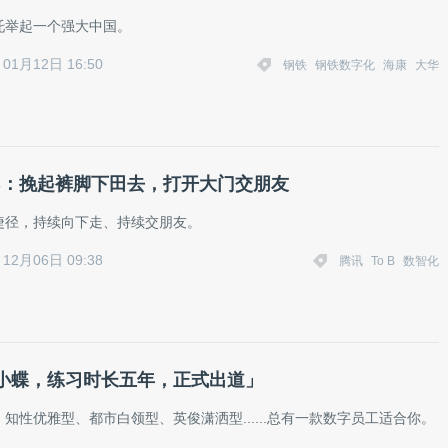
托举起一个强大中国。
01月12日 16:50
钢铁
钢铁数字化
海康
大华
o B：挽起裤脚下田去，打开大门交朋友
无捷径，持续向下走、持续交朋友。
12月06日 09:38
腾讯
To B
数智化
小蝶，练习时长五年，正式出道」
知性优雅型、都市白领型、英俊潇洒型......总有一款数字员工适合你。