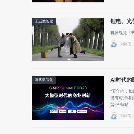
锂电、光
工业数智化
机器视觉「
刘路遥
AI时代的
零售数智化
“五年内，
没有可持续
普·科特勒
刘路遥