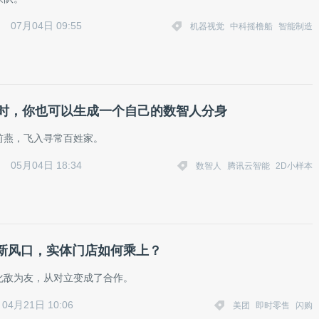
07月04日 09:55
机器视觉
中科摇橹船
智能制造
小时，你也可以生成一个自己的数智人分身
前燕，飞入寻常百姓家。
05月04日 18:34
数智人
腾讯云智能
2D小样本
新风口，实体门店如何乘上？
化敌为友，从对立变成了合作。
04月21日 10:06
美团
即时零售
闪购