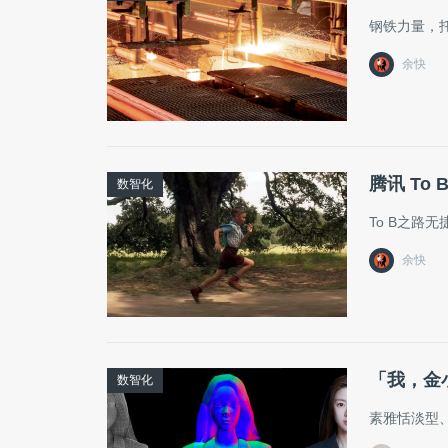
钢铁力量，
余快
腾讯 T
数智化
To B之路
余快
「我，金
数智化
素雅恬淡型、