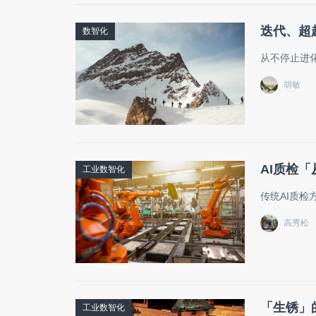
迭代、超
数智化
从不停止进
胡敏
AI质检
工业数智化
传统AI质
高秀松
「生锈」
工业数智化