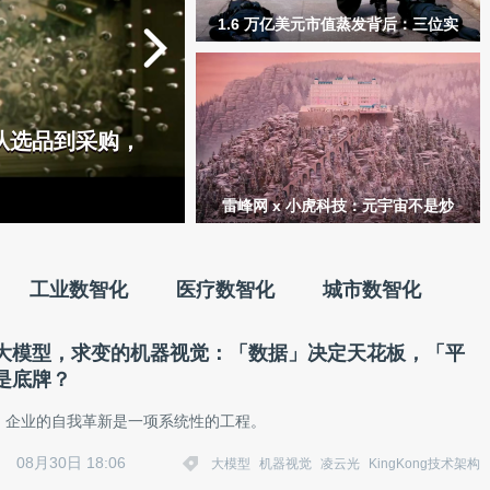
1.6 万亿美元市值蒸发背后：三位实
战派深谈 AI 「杀死」旧软件的真相
与出路
从选品到采购，
雷峰网 x 小虎科技：元宇宙不是炒
作的噱头，它的“基建时代”正在开
始
工业数智化
医疗数智化
城市数智化
大模型，求变的机器视觉：「数据」决定天花板，「平
是底牌？
，企业的自我革新是一项系统性的工程。
08月30日 18:06
大模型
机器视觉
凌云光
KingKong技术架构