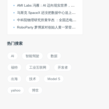
AMI Labs 冯雁：AI 迈向现实世界，世界模型不可或缺 | ICML 2026
马斯克 SpaceX 还没把数据中心送上太空，中国 GobiX 已在戈壁落地
中科院物理研究所黄学杰 ：全固态电池掀桌子前，必须做好固液混合电池丨大湾区车展观察
RoboParty 萝博派对创始人黄一荣登福布斯亚洲 U30 精英榜单
热门搜索
AI
智能驾驶
数据
福特
工业互联网
开发者
出海
技术
Model S
yahoo
博世