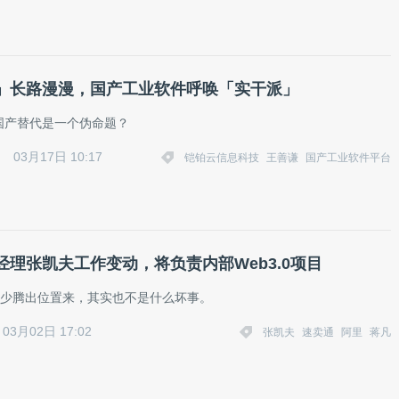
」长路漫漫，国产工业软件呼唤「实干派」
国产替代是一个伪命题？
03月17日 10:17
铠铂云信息科技
王善谦
国产工业软件平台
经理张凯夫工作变动，将负责内部Web3.0项目
至少腾出位置来，其实也不是什么坏事。
03月02日 17:02
张凯夫
速卖通
阿里
蒋凡