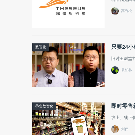
高秀松
只要24
数智化
旧时王谢堂
袁柏林
即时零售
零售数智化
线上、线下
刘伟