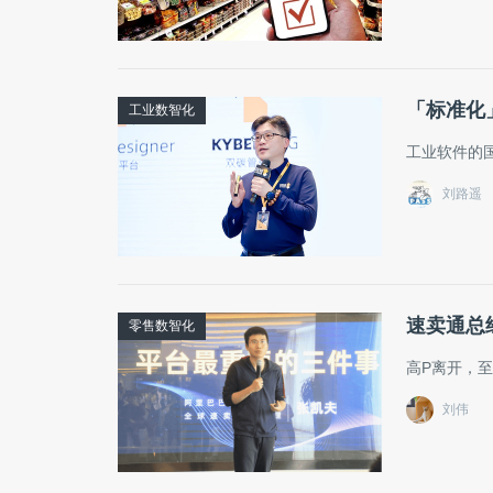
「标准化
工业数智化
工业软件的
刘路遥
速卖通总
零售数智化
高P离开，
刘伟