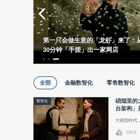
个「拆墙
第一只会做生意的「龙虾」来了：
30分钟「手搓」出一家网店
全部
金融数智化
零售数智化
硝烟里的
数智化
台架构」
大模型时代
刘路遥