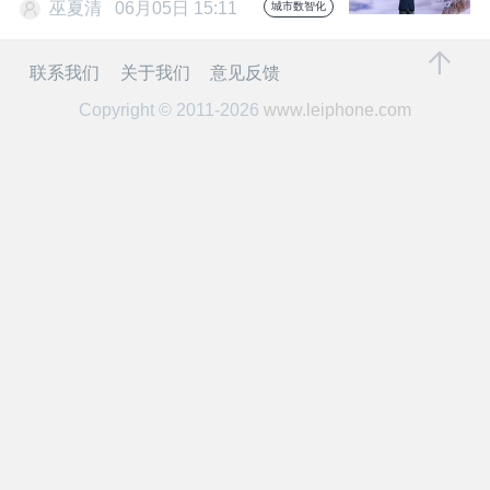
开
巫夏清
06月05日 15:11
城市数智化
课
联系我们
关于我们
意见反馈
Copyright © 2011-2026
www.leiphone.com
活
动
中
心
GAIR
专