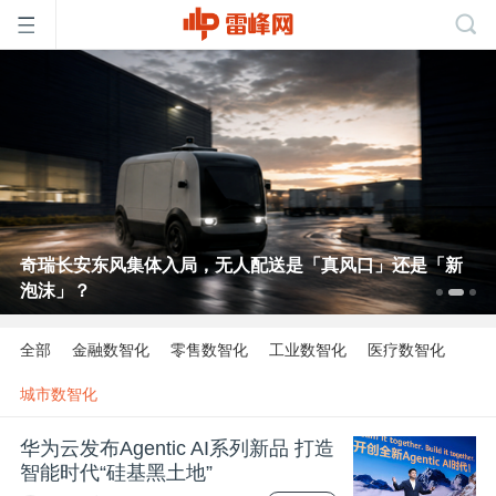
首
页
雷
奇瑞长安东风集体入局，无人配送是「真风口」还是「新
泡沫」？
峰
全部
金融数智化
零售数智化
工业数智化
医疗数智化
网
城市数智化
公
华为云发布Agentic AI系列新品 打造
智能时代“硅基黑土地”