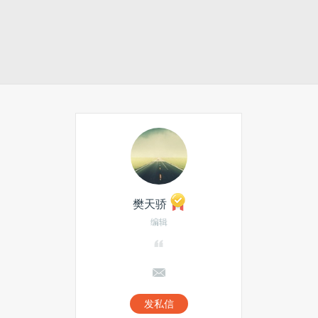
樊天骄
编辑
发私信