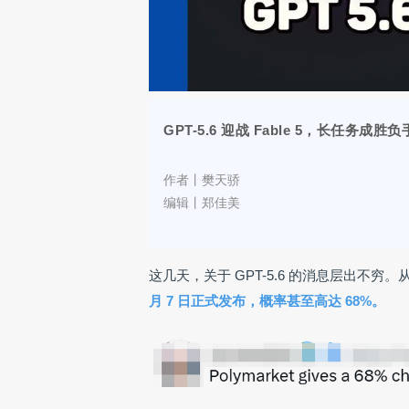
GPT-5.6 迎战 Fable 5，长任务成胜
作者丨
樊天骄
编辑丨
郑佳美
这几天，关于 GPT-5.6 的消息层出不穷。从 
月 7 日正式发布，概率
甚至高
达 68%
。