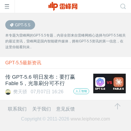
GPT-5.5
首
本专题为雷峰网的GPT-5.5专题，内容全部来自雷峰网精心选择与GPT-5.5相关
的最近资讯，雷峰网是国内智能硬件媒体，拥有GPT-5.5资讯的第一信息，在
页
这里你能看到未..
雷
GPT-5.5最新资讯
传 GPT-5.6 明日发布：要打赢
峰
Fable 5，光靠刷分可不行
樊天骄
07月07日 16:26
人工智能
网
联系我们
关于我们
意见反馈
公
Copyright © 2011-2026
www.leiphone.com