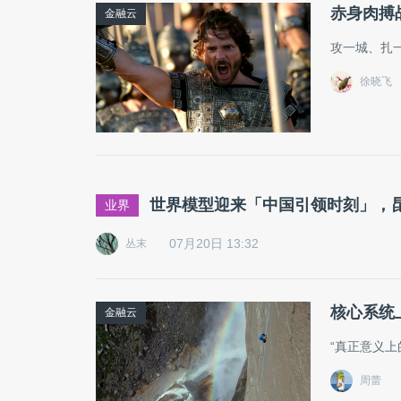
赤身肉搏
金融云
攻一城、扎
徐晓飞
世界模型迎来「中国引领时刻」，昆仑万维
业界
07月20日 13:32
丛末
核心系统
金融云
“真正意义
周蕾