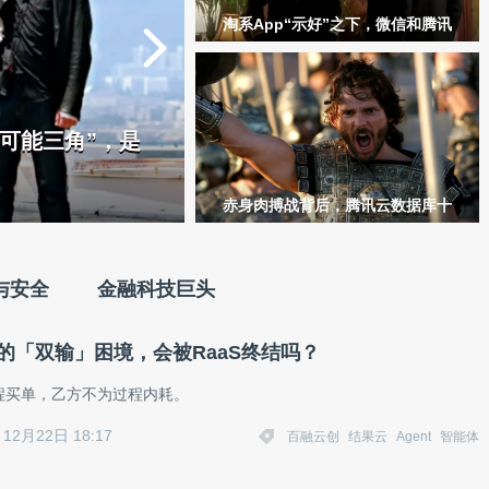
淘系App“示好”之下，微信和腾讯
的“紧绷”
可能三角”，是
赤身肉搏战背后，腾讯云数据库十
四年的耐力爬坡
与安全
金融科技巨头
B的「双输」困境，会被RaaS终结吗？
程买单，乙方不为过程内耗。
12月22日 18:17
百融云创
结果云
Agent
智能体