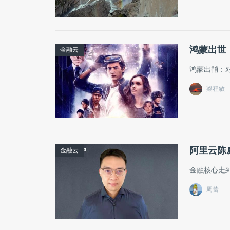
鸿蒙出世
金融云
鸿蒙出鞘：
梁程敏
阿里云陈
金融云
金融核心走
周蕾