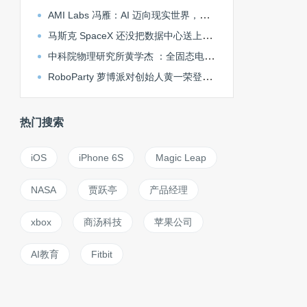
AMI Labs 冯雁：AI 迈向现实世界，世界模型不可或缺 | ICML 2026
马斯克 SpaceX 还没把数据中心送上太空，中国 GobiX 已在戈壁落地
中科院物理研究所黄学杰 ：全固态电池掀桌子前，必须做好固液混合电池丨大湾区车展观察
RoboParty 萝博派对创始人黄一荣登福布斯亚洲 U30 精英榜单
热门搜索
iOS
iPhone 6S
Magic Leap
NASA
贾跃亭
产品经理
xbox
商汤科技
苹果公司
AI教育
Fitbit