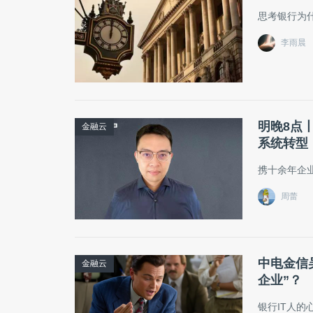
思考银行为
李雨晨
明晚8点
金融云
系统转型
携十余年企
周蕾
中电金信
金融云
企业”？
银行IT人的