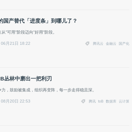
的国产替代「进度条」到哪儿了？
从"可用"阶段迈向"好用"阶段。
06月21日 18:22
腾讯云
金融云
国产化
o B丛林中磨出一把利刃
争力，鼓励被集成，组织再变阵，每一步走得稳且深。
08月20日 22:53
腾讯
toB
数据库
云计算