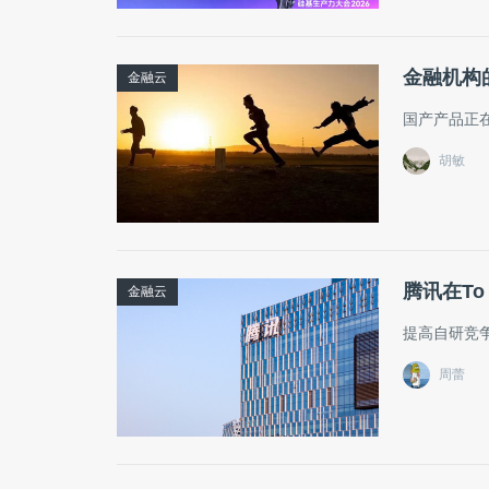
金融机构
金融云
国产产品正在
胡敏
腾讯在T
金融云
提高自研竞
周蕾