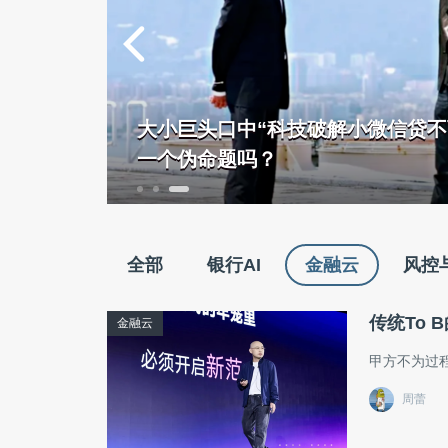
，潮退看
大小巨头口中“科技破解小微信贷不
一个伪命题吗？
全部
银行AI
金融云
风控
传统To 
金融云
甲方不为过
周蕾