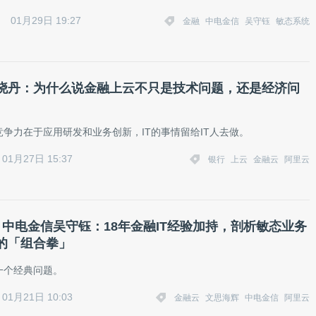
01月29日 19:27
金融
中电金信
吴守钰
敏态系统
晓丹：为什么说金融上云不只是技术问题，还是经济问
争力在于应用研发和业务创新，IT的事情留给IT人去做。
01月27日 15:37
银行
上云
金融云
阿里云
丨中电金信吴守钰：18年金融IT经验加持，剖析敏态业务
的「组合拳」
一个经典问题。
01月21日 10:03
金融云
文思海辉
中电金信
阿里云