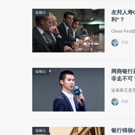
友邦人寿
金融云
利”？
Cloud F
周蕾
网商银行
金融云
非走不可
这条路又是
周蕾
银行得核
金融云