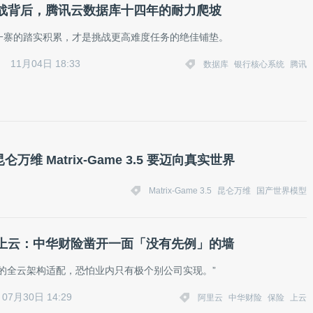
战背后，腾讯云数据库十四年的耐力爬坡
一寨的踏实积累，才是挑战更高难度任务的绝佳铺垫。
11月04日 18:33
数据库
银行核心系统
腾讯
 Matrix-Game 3.5 要迈向真实世界
Matrix-Game 3.5
昆仑万维
国产世界模型
上云：中华财险凿开一面「没有先例」的墙
上的全云架构适配，恐怕业内只有极个别公司实现。”
07月30日 14:29
阿里云
中华财险
保险
上云