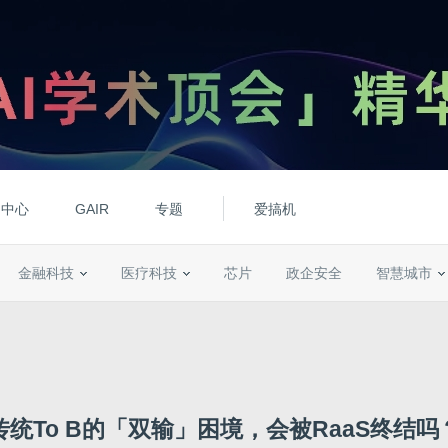
动中心
GAIR
专题
爱搞机
金融科技
医疗科技
芯片
政企安全
智慧城市
传统To B的「双输」困境，会被RaaS终结吗