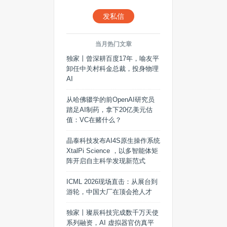
发私信
当月热门文章
独家丨曾深耕百度17年，喻友平
卸任中关村科金总裁，投身物理
AI
从哈佛辍学的前OpenAI研究员
踏足AI制药，拿下20亿美元估
值：VC在赌什么？
晶泰科技发布AI4S原生操作系统
XtalPi Science ，以多智能体矩
阵开启自主科学发现新范式
ICML 2026现场直击：从展台到
游轮，中国大厂在顶会抢人才
独家丨璨辰科技完成数千万天使
系列融资，AI 虚拟器官仿真平