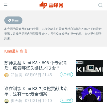
Kimi
首
本专题为雷峰网的Kimi专题，内容全部来自雷峰网精心选择与Kimi相关的最近
资讯，雷峰网是国内智能硬件媒体，拥有Kimi资讯的第一信息，在这里你能看
页
到未..
雷
Kimi最新资讯
苏神复盘 Kimi K3：896 个专家背
峰
后，藏着哪些关键技术取舍？
郑佳美
08月06日 21:45
人工智能
网
谁在训练 Kimi K3 ? 深挖贡献者名
公
单，这有一份最全档案
樊天骄
07月31日 19:10
人工智能