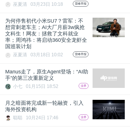
巫夏清
03月23日 10:18
雷峰早报
为何停售初代小米SU7？雷军：不
想背刺老车主；AI大厂月薪3w疯抢
文科生！网友：拯救了文科就业
率；周鸿祎：将启动360安全龙虾全
国巡装计划
巫夏清
03月18日 10:02
雷峰早报
Manus走了，原生Agent登场：“AI助
手”的第三次重新定义
小七
01月15日 18:52
业界
月之暗面将完成新一轮融资，引入
海外投资机构
聪聪
10月24日 17:46
业界