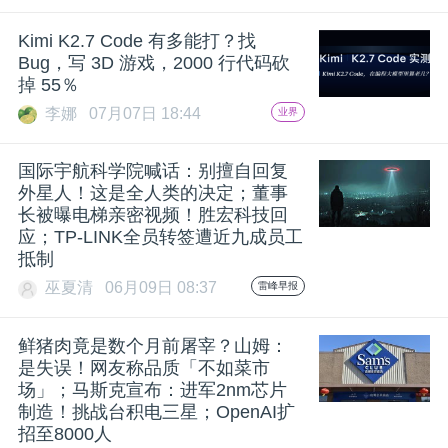
题
Kimi K2.7 Code 有多能打？找
Bug，写 3D 游戏，2000 行代码砍
掉 55％
爱
李娜
07月07日 18:44
业界
搞
国际宇航科学院喊话：别擅自回复
外星人！这是全人类的决定；董事
机
长被曝电梯亲密视频！胜宏科技回
应；TP-LINK全员转签遭近九成员工
抵制
巫夏清
06月09日 08:37
雷峰早报
鲜猪肉竟是数个月前屠宰？山姆：
是失误！网友称品质「不如菜市
场」；马斯克宣布：进军2nm芯片
制造！挑战台积电三星；OpenAI扩
招至8000人