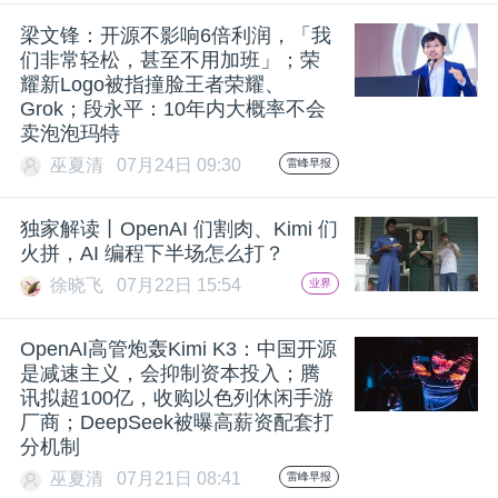
开
梁文锋：开源不影响6倍利润，「我
们非常轻松，甚至不用加班」；荣
课
耀新Logo被指撞脸王者荣耀、
Grok；段永平：10年内大概率不会
卖泡泡玛特
活
巫夏清
07月24日 09:30
雷峰早报
动
独家解读丨OpenAI 们割肉、Kimi 们
火拼，AI 编程下半场怎么打？
中
徐晓飞
07月22日 15:54
业界
心
OpenAI高管炮轰Kimi K3：中国开源
是减速主义，会抑制资本投入；腾
讯拟超100亿，收购以色列休闲手游
GAIR
厂商；DeepSeek被曝高薪资配套打
分机制
专
巫夏清
07月21日 08:41
雷峰早报