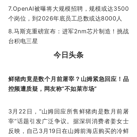
7.OpenAI被曝将大规模招聘，规模或达3500
题
个岗位，到2026年底员工总数或达8000人
爱
8.马斯克重磅宣布：进军2nm芯片制造！挑战
台积电三星
搞
今日头条
机
鲜猪肉竟是数个月前屠宰？山姆紧急回应！品
控频遭质疑，网友称“不如菜市场”
3月22日，“山姆回应所售鲜猪肉是数月前屠
宰”话题引发广泛争议。据深圳消费者姜女士
反映，自己3月19日在山姆前海店购买的冷鲜