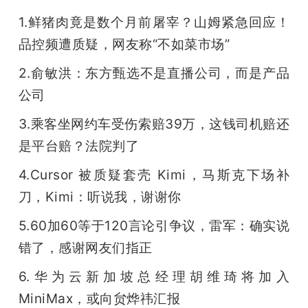
开
1.鲜猪肉竟是数个月前屠宰？山姆紧急回应！
品控频遭质疑，网友称“不如菜市场”
课
2.俞敏洪：东方甄选不是直播公司，而是产品
活
公司
3.乘客坐网约车受伤索赔39万，这钱司机赔还
动
是平台赔？法院判了
中
4.Cursor 被质疑套壳 Kimi，马斯克下场补
刀，Kimi：听说我，谢谢你
心
5.60加60等于120言论引争议，雷军：确实说
错了，感谢网友们指正
GAIR
6.华为云新加坡总经理胡维琦将加入
专
MiniMax，或向贠烨祎汇报