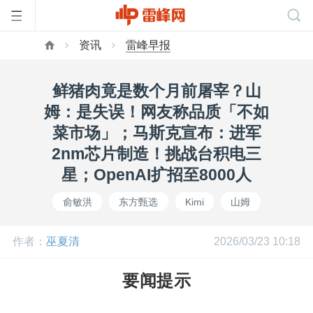
资讯
雷峰早报
首
鲜猪肉竟是数个月前屠宰？山
页
姆：是失误！网友称品质「不如
菜市场」；马斯克宣布：进军
雷
2nm芯片制造！挑战台积电三
星；OpenAI扩招至8000人
峰
俞敏洪
东方甄选
Kimi
山姆
网
作者：
巫夏清
2026/03/23 10:18
公
要闻提示