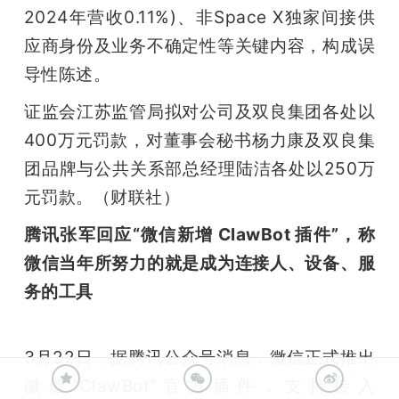
2024年营收0.11%)、非Space X独家间接供
应商身份及业务不确定性等关键内容，构成误
导性陈述。
证监会江苏监管局拟对公司及双良集团各处以
400万元罚款，对董事会秘书杨力康及双良集
团品牌与公共关系部总经理陆洁各处以250万
元罚款。（财联社）
腾讯张军回应“微信新增 ClawBot 插件”，称
微信当年所努力的就是成为连接人、设备、服
务的工具
3月22日，据腾讯公众号消息，微信正式推出
微信“ClawBot”官方插件，支持接入