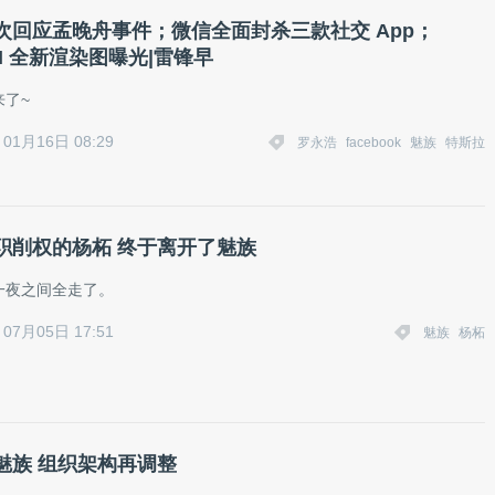
次回应孟晚舟事件；微信全面封杀三款社交 App；
 XI 全新渲染图曝光|雷锋早
来了~
01月16日 08:29
罗永浩
facebook
魅族
特斯拉
职削权的杨柘 终于离开了魅族
一夜之间全走了。
07月05日 17:51
魅族
杨柘
魅族 组织架构再调整