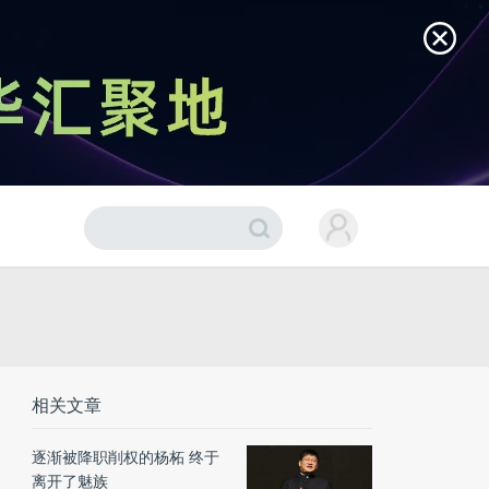
相关文章
逐渐被降职削权的杨柘 终于
离开了魅族