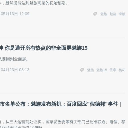
作，显然没能达到魅族高层的初始预期。
05月16日 12:09
魅族
魅蓝
李楠
神 你是避开所有热点的非全面屏魅族15
又要回到全面屏。
04月23日 08:13
魅族
魅族15
黄章
杨柘
城市名单公布；魅族发布新机；百度回应"假德邦"事件 |
道，从三大运营商处证实，国家发改委等有关部门已批准联通、电信、移