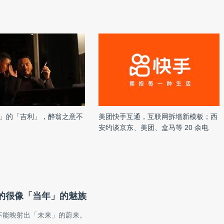
」的「吉利」，醉翁之意不
美团快手互通，互联网拆墙新模板；西
安约谈京东、美团、盒马等 20 余电
商，抑价稳价保供；张近东发全员信：
苏宁债务问题已取得阶段性企稳 | 雷峰
早报
的很像「当年」的魅族
不能映射出「未来」的蔚来。