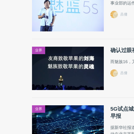
事业部的运
吕倩
确认过眼
业界
而魅族16，
吕倩
5G试点
业界
早报
据新华社报