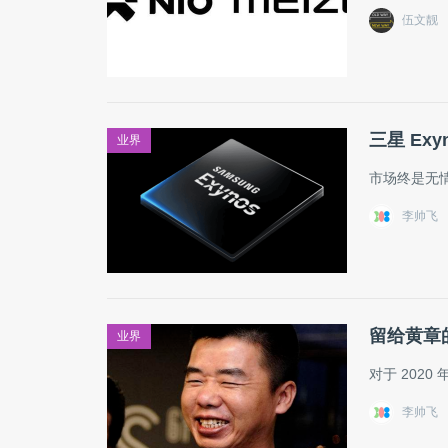
伍文靓
三星 Ex
业界
市场终是无
李帅飞
留给黄章
业界
对于 202
李帅飞