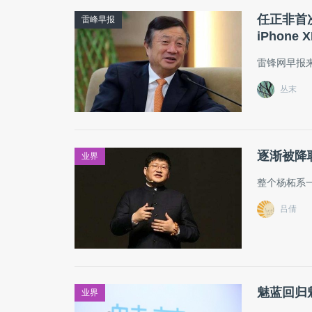
任正非首
雷峰早报
iPhone
雷锋网早报
丛末
逐渐被降
业界
整个杨柘系
吕倩
魅蓝回归
业界