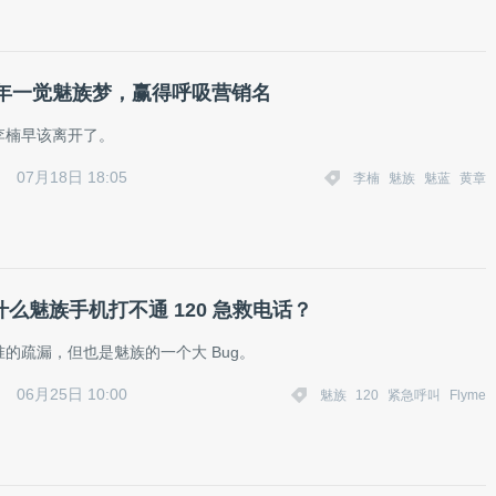
年一觉魅族梦，赢得呼吸营销名
李楠早该离开了。
07月18日 18:05
李楠
魅族
魅蓝
黄章
为什么魅族手机打不通 120 急救电话？
的疏漏，但也是魅族的一个大 Bug。
06月25日 10:00
魅族
120
紧急呼叫
Flyme