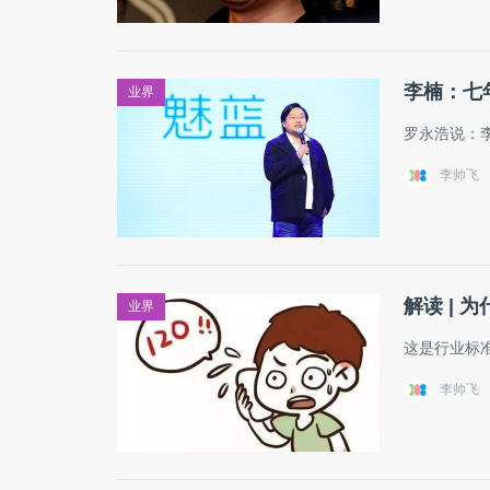
李楠：七
业界
罗永浩说：
李帅飞
解读 | 
业界
这是行业标准
李帅飞