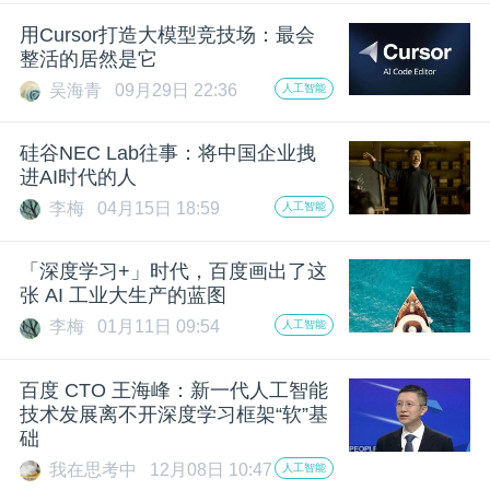
开
用Cursor打造大模型竞技场：最会
整活的居然是它
课
吴海青
09月29日 22:36
人工智能
活
硅谷NEC Lab往事：将中国企业拽
进AI时代的人
动
李梅
04月15日 18:59
人工智能
中
「深度学习+」时代，百度画出了这
张 AI 工业大生产的蓝图
李梅
01月11日 09:54
人工智能
心
百度 CTO 王海峰：新一代人工智能
GAIR
技术发展离不开深度学习框架“软”基
础
专
我在思考中
12月08日 10:47
人工智能