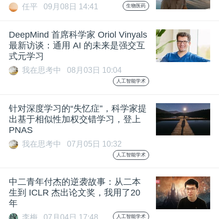
任平
09月08日 14:41
生物医药
DeepMind 首席科学家 Oriol Vinyals
最新访谈：通用 AI 的未来是强交互
式元学习
我在思考中
08月03日 10:04
人工智能学术
针对深度学习的“失忆症”，科学家提
出基于相似性加权交错学习，登上
PNAS
我在思考中
07月05日 10:32
人工智能学术
中二青年付杰的逆袭故事：从二本
生到 ICLR 杰出论文奖，我用了20
年
李梅
07月04日 17:48
人工智能学术