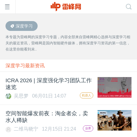
深度学习
首
本专题为雷峰网的深度学习专题，内容全部来自雷峰网精心选择与深度学习相
关的最近资讯，雷峰网是国内智能硬件媒体，拥有深度学习资讯的第一信息，
页
在这里你能看到未..
雷
深度学习最新资讯
ICRA 2026 | 深度强化学习团队工作
峰
速览
吴思梦
06月01日 14:07
机器人
网
空间智能爆发前夜：淘金者众，卖
公
水人稀缺
二维马晓宁
12月15日 21:24
业界