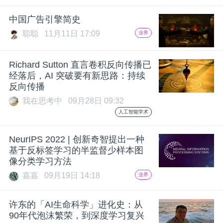
题
中国广告引擎简史
聪聪
11月11日 17:09
业界
爱
Richard Sutton 直言卷积反向传播已
经落后，AI 突破要有新思路：持续
搞
反向传播
我在思考中
09月28日 09:32
机
人工智能学术
NeurIPS 2022 | 创新奇智提出一种
基于反标签学习的半监督少样本图
像分类学习方法
嘉嘉
09月19日 14:18
业界
许东的「AI生命科学」进化史：从
90年代泡沫繁荣，到深度学习复兴