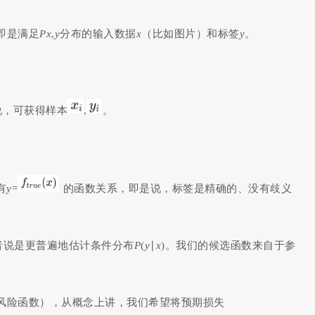
即是满足
Px
,
y
分布的输入数据
x
（比如图片）和标签
y
。
来说，可获得样本
,
。
有
y
=
的函数关系，即是说，标签是精确的、没有歧义
者说是更普遍地估计条件分布
P
(
y
∣
x
)。我们的候选函数来自于参
风险函数），从概念上讲，我们希望将预期损失