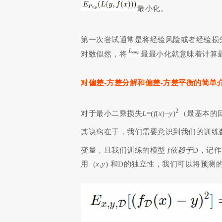
最小化。
第一次尝试通常是将经验风险或者经验损
对数似然，将
最最小化就意味着计算
对偏差-方差分解和偏差-方差平衡的简单
2
对于最小二乘损失
L
=(
f
(
x
)−
y
)
（最基本的
其诀窍在于，我们需要意识到我们的训练
变量，且我们训练的模型
f依赖于
D，记作
用 (
x
,
y
) 和D的独立性，我们可以将预测