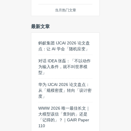
当月热门文章
最新文章
蚂蚁集团 IJCAI 2026 论文盘
点：让 AI 学会「随机应变」
对话 IDEA 张磊：「不以动作
为输入条件，就不叫世界模
型」
华为 IJCAI 2026 论文盘点：
从「规模密度」转向「设计密
度」
WWW 2026 唯一最佳长文｜
大模型该信「查到的」还是
「记得的」？｜GAIR Paper
110