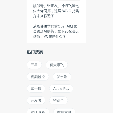
姚卯青、张正友、徐丹飞等七
位大佬同席，这届 WAIC 把具
身未来聊透了
从哈佛辍学的前OpenAI研究
员踏足AI制药，拿下20亿美元
估值：VC在赌什么？
热门搜索
三星
科大讯飞
视频监控
罗永浩
富士康
Apple Pay
开发者
特朗普
PYTHON
微信支付