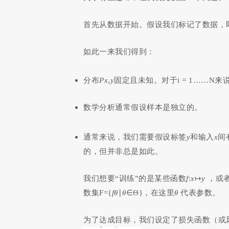
首先从数据开始。假设我们标记了数据，
如此一来我们得到：
分布
Px
,
y
固定且未知。对于i = 1……N
数学分析通常假设样本是独立的。
通常来说，我们需要假设标签
y
和输入
x
间
的，但并非总是如此。
我们想要“训练”的是某些函数
f
:
x
↦
y
，或
数集F={
fθ
∣
θ
∈Θ}，在这里
θ
代表参数。
为了达成目标，我们设定了损失函数（或