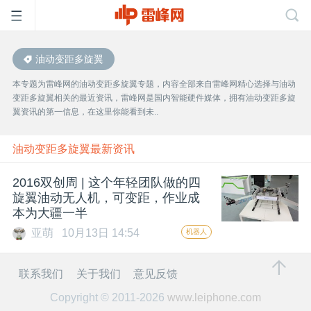
油动变距多旋翼
首
本专题为雷峰网的油动变距多旋翼专题，内容全部来自雷峰网精心选择与油动
变距多旋翼相关的最近资讯，雷峰网是国内智能硬件媒体，拥有油动变距多旋
页
翼资讯的第一信息，在这里你能看到未..
雷
油动变距多旋翼最新资讯
2016双创周 | 这个年轻团队做的四
峰
旋翼油动无人机，可变距，作业成
本为大疆一半
网
亚萌
10月13日 14:54
机器人
公
联系我们
关于我们
意见反馈
Copyright © 2011-2026
www.leiphone.com