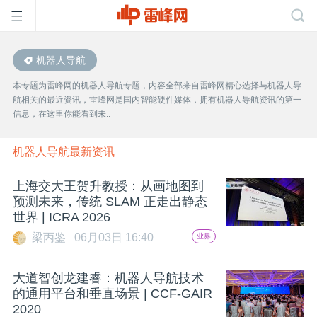
机器人导航
首
本专题为雷峰网的机器人导航专题，内容全部来自雷峰网精心选择与机器人导
航相关的最近资讯，雷峰网是国内智能硬件媒体，拥有机器人导航资讯的第一
页
信息，在这里你能看到未..
雷
机器人导航最新资讯
上海交大王贺升教授：从画地图到
峰
预测未来，传统 SLAM 正走出静态
世界 | ICRA 2026
网
梁丙鉴
06月03日 16:40
业界
公
大道智创龙建睿：机器人导航技术
的通用平台和垂直场景 | CCF-GAIR
2020