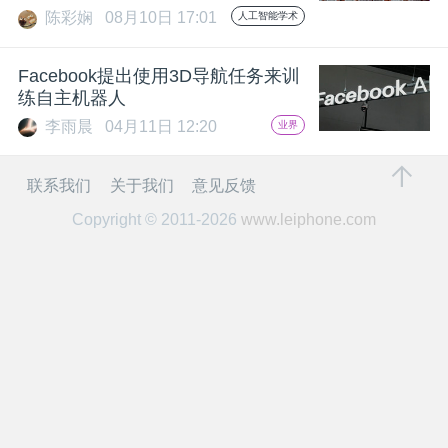
开
陈彩娴
08月10日 17:01
人工智能学术
课
Facebook提出使用3D导航任务来训
练自主机器人
活
李雨晨
04月11日 12:20
业界
动
联系我们
关于我们
意见反馈
Copyright © 2011-2026
www.leiphone.com
中
心
GAIR
专