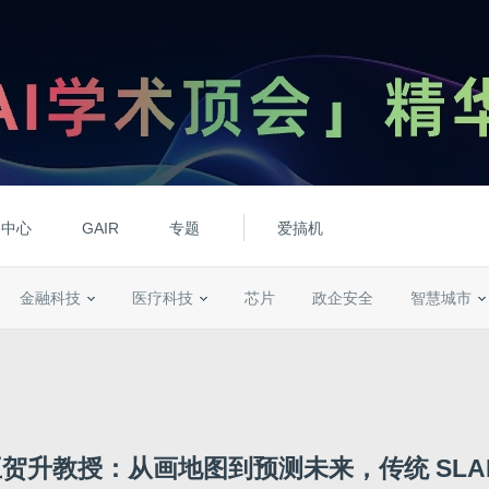
动中心
GAIR
专题
爱搞机
金融科技
医疗科技
芯片
政企安全
智慧城市
贺升教授：从画地图到预测未来，传统 SLA