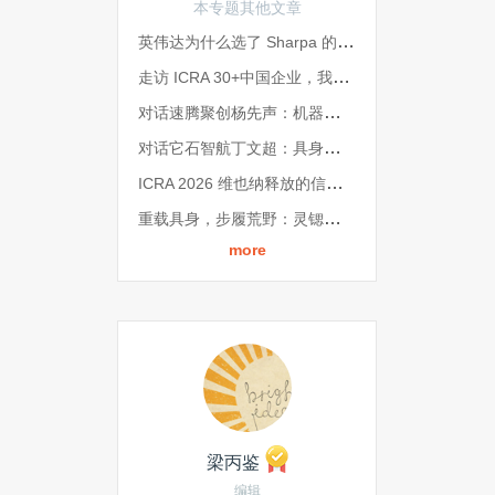
本专题其他文章
英伟达为什么选了 Sharpa 的手？ICRA 2026现场我们找到了答案
走访 ICRA 30+中国企业，我们发现具身智能产业三大趋势 | ICRA 2026
对话速腾聚创杨先声：机器人的通用智能，先从一双「不骗人」的眼睛开始 | ICRA 2026
对话它石智航丁文超：具身智能，如何迈进「2.0时代」？| ICRA 2026
ICRA 2026 维也纳释放的信号：具身智能不拼单点，原力灵机押注的是一整套系统
重载具身，步履荒野：灵锶智能肖恺受邀ICRA 2026发表主题演讲，定义野外自主新高度
more
梁丙鉴
编辑