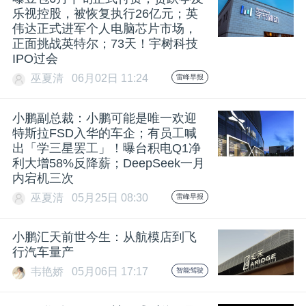
乐视控股，被恢复执行26亿元；英
题
伟达正式进军个人电脑芯片市场，
正面挑战英特尔；73天！宇树科技
IPO过会
爱
巫夏清
06月02日 11:24
雷峰早报
搞
小鹏副总裁：小鹏可能是唯一欢迎
特斯拉FSD入华的车企；有员工喊
机
出「学三星罢工」！曝台积电Q1净
利大增58%反降薪；DeepSeek一月
内宕机三次
巫夏清
05月25日 08:30
雷峰早报
小鹏汇天前世今生：从航模店到飞
行汽车量产
韦艳娇
05月06日 17:17
智能驾驶