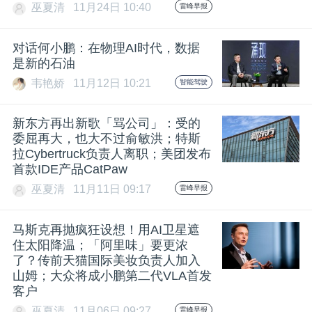
巫夏清
11月24日 10:40
雷峰早报
对话何小鹏：在物理AI时代，数据
是新的石油
韦艳娇
11月12日 10:21
智能驾驶
新东方再出新歌「骂公司」：受的
委屈再大，也大不过俞敏洪；特斯
拉Cybertruck负责人离职；美团发布
首款IDE产品CatPaw
巫夏清
11月11日 09:17
雷峰早报
马斯克再抛疯狂设想！用AI卫星遮
住太阳降温；「阿里味」要更浓
了？传前天猫国际美妆负责人加入
山姆；大众将成小鹏第二代VLA首发
客户
巫夏清
11月06日 09:27
雷峰早报