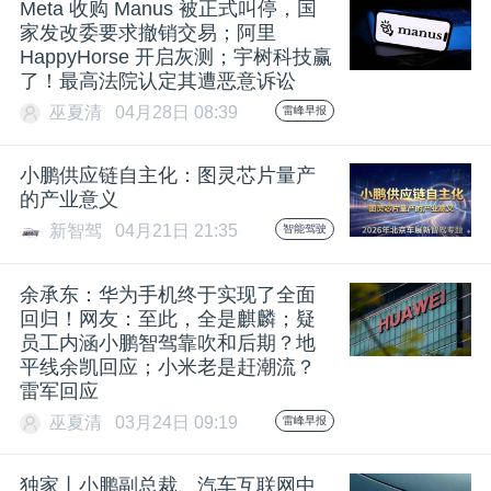
Meta 收购 Manus 被正式叫停，国
家发改委要求撤销交易；阿里
HappyHorse 开启灰测；宇树科技赢
了！最高法院认定其遭恶意诉讼
巫夏清
04月28日 08:39
雷峰早报
小鹏供应链自主化：图灵芯片量产
的产业意义
新智驾
04月21日 21:35
智能驾驶
余承东：华为手机终于实现了全面
回归！网友：至此，全是麒麟；疑
员工内涵小鹏智驾靠吹和后期？地
平线余凯回应；小米老是赶潮流？
雷军回应
巫夏清
03月24日 09:19
雷峰早报
独家丨小鹏副总裁、汽车互联网中