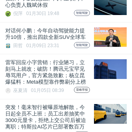
心负责人魏斌休假
倪萍
01月30日 19:48
智能驾驶
对话何小鹏：今年自动驾驶能力提
升10倍，推出四款全新SUV全球车
田哲
01月09日 23:31
智能驾驶
雷军回应小字营销：行业陋习，立
刻马上就改；破防！腾讯元宝罕见
辱骂用户，官方紧急致歉；杨立昆
爆猛料：Meta模型靠作弊刷分上榜
巫夏清
01月05日 08:39
雷峰早报
突发！毫末智行被曝原地解散，今
日起全员不上班；员工出差抽奖中
3000元显卡，拒绝上交公司后被迫
离职；特斯拉AI芯片已部署数百万