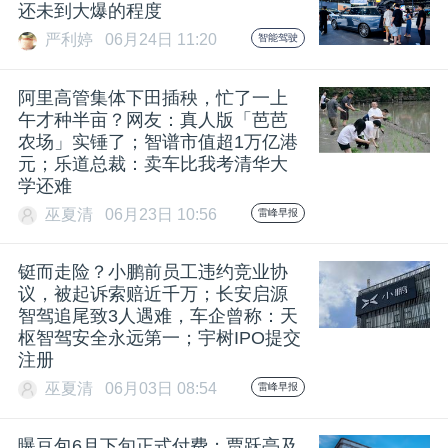
开
还未到大爆的程度
严利婷
06月24日 11:20
智能驾驶
课
阿里高管集体下田插秧，忙了一上
午才种半亩？网友：真人版「芭芭
活
农场」实锤了；智谱市值超1万亿港
元；乐道总裁：卖车比我考清华大
动
学还难
巫夏清
06月23日 10:56
雷峰早报
中
铤而走险？小鹏前员工违约竞业协
议，被起诉索赔近千万；长安启源
心
智驾追尾致3人遇难，车企曾称：天
枢智驾安全永远第一；宇树IPO提交
注册
GAIR
巫夏清
06月03日 08:54
雷峰早报
专
曝豆包6月下旬正式付费；贾跃亭及