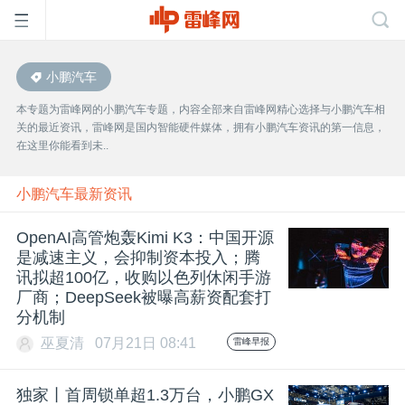
小鹏汽车
首
本专题为雷峰网的小鹏汽车专题，内容全部来自雷峰网精心选择与小鹏汽车相
关的最近资讯，雷峰网是国内智能硬件媒体，拥有小鹏汽车资讯的第一信息，
页
在这里你能看到未..
雷
小鹏汽车最新资讯
OpenAI高管炮轰Kimi K3：中国开源
峰
是减速主义，会抑制资本投入；腾
讯拟超100亿，收购以色列休闲手游
厂商；DeepSeek被曝高薪资配套打
网
分机制
巫夏清
07月21日 08:41
雷峰早报
公
独家丨首周锁单超1.3万台，小鹏GX