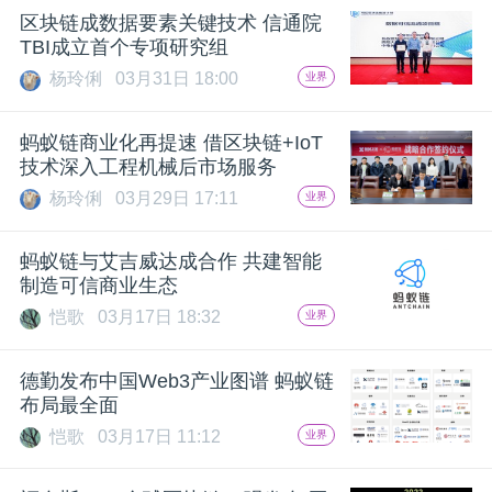
区块链成数据要素关键技术 信通院
题
TBI成立首个专项研究组
杨玲俐
03月31日 18:00
业界
爱
蚂蚁链商业化再提速 借区块链+IoT
技术深入工程机械后市场服务
搞
杨玲俐
03月29日 17:11
业界
机
蚂蚁链与艾吉威达成合作 共建智能
制造可信商业生态
恺歌
03月17日 18:32
业界
德勤发布中国Web3产业图谱 蚂蚁链
布局最全面
恺歌
03月17日 11:12
业界