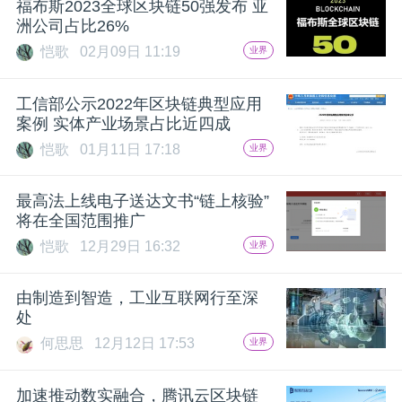
福布斯2023全球区块链50强发布 亚
洲公司占比26%
恺歌
02月09日 11:19
业界
工信部公示2022年区块链典型应用
案例 实体产业场景占比近四成
恺歌
01月11日 17:18
业界
最高法上线电子送达文书“链上核验”
将在全国范围推广
恺歌
12月29日 16:32
业界
由制造到智造，工业互联网行至深
处
何思思
12月12日 17:53
业界
加速推动数实融合，腾讯云区块链