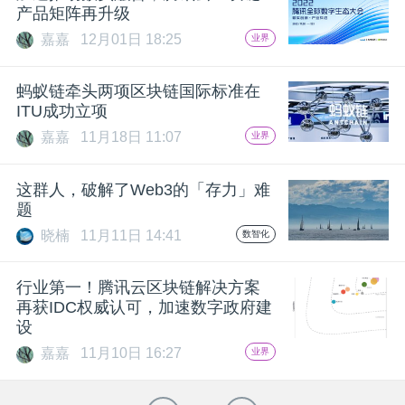
产品矩阵再升级
嘉嘉
12月01日 18:25
业界
蚂蚁链牵头两项区块链国际标准在
ITU成功立项
嘉嘉
11月18日 11:07
业界
这群人，破解了Web3的「存力」难
题
晓楠
11月11日 14:41
数智化
行业第一！腾讯云区块链解决方案
再获IDC权威认可，加速数字政府建
设
嘉嘉
11月10日 16:27
业界