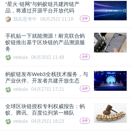
开
“星火·链网”与蚂蚁链共建跨链产
品，将通过开源平台开放代码
课
我在思考中
08月25日 11:18
业界
手机贴一下就能溯源！耐克联合蚂
活
蚁链推出基于区块链的产品溯源服
务
动
nebula
06月20日 11:48
业界
中
蚂蚁链发布Web3全栈技术服务，与
产业伙伴、开发者共建开放生态
心
nebula
04月27日 17:21
业界
全球区块链授权专利权威报告：蚂
GAIR
蚁、腾讯、百度位列第一梯队
nebula
04月25日 18:23
业界
专