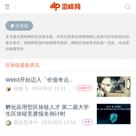
区块链
首
本专题为雷峰网的区块链专题，内容全部来自雷峰网精心选择与区块链相关的
最近资讯，雷峰网是国内智能硬件媒体，拥有区块链资讯的第一信息，在这里
页
你能看到未..
雷
区块链最新资讯
Web3开始迈入「价值奇点」
峰
徐晓飞
09月06日 16:31
金融科技
网
孵化应用型区块链人才 第二届大学
生区块链竞赛报名倒计时
公
我在思考中
09月28日 14:54
业界