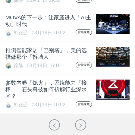
徐陟
03月17日 09:52
MOVA的下一步：让家庭进入「AI主
动」时代
刘路遥
03月16日 10:02
智能家居
推倒智能家居「巴别塔」，美的选
择做那个「拆墙人」
徐陟
03月14日 16:16
智能家居
参数内卷「熄火」，系统能力「接
棒」：石头科技如何拆解行业深水
区？
刘路遥
03月13日 10:02
智能家居