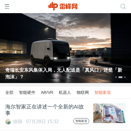
首
页
雷
奇瑞长安东风集体入局，无人配送是「真风口」还是「新
泡沫」？
峰
全部
智能硬件
AR/VR
机器人
物联网
智能家居
网
海尔智家正在讲述一个全新的AI故
事
公
徐陟
07月28日 15:32
智能家居