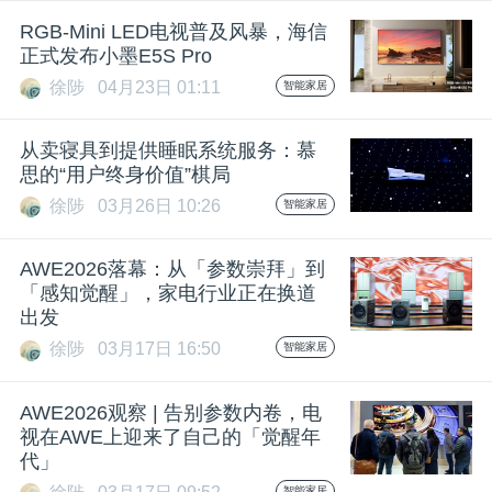
RGB-Mini LED电视普及风暴，海信
正式发布小墨E5S Pro
徐陟
04月23日 01:11
智能家居
从卖寝具到提供睡眠系统服务：慕
思的“用户终身价值”棋局
徐陟
03月26日 10:26
智能家居
AWE2026落幕：从「参数崇拜」到
「感知觉醒」，家电行业正在换道
出发
徐陟
03月17日 16:50
智能家居
AWE2026观察 | 告别参数内卷，电
视在AWE上迎来了自己的「觉醒年
代」
智能家居