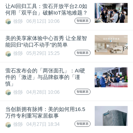
让AI回归工具：萤石开放平台2.0如
题
何用「双平台」破解IoT落地难题？
徐陟
06月12日 10:06
智能家居
爱
美的美享家体验中心首秀 让全屋智
能回归“动口不动手”的简单
搞
徐陟
05月29日 15:25
智能家居
机
萤石发布会的「两张面孔」：AI硬
件的「激进」与品牌叙事的「谨
慎」
徐陟
04月28日 10:06
智能家居
当创新拥有脉搏：美的如何用16.5
万件专利重写家居叙事
徐陟
04月27日 18:34
智能家居