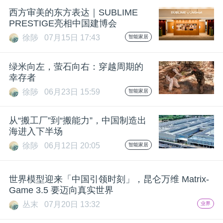
开
西方审美的东方表达｜SUBLIME
PRESTIGE亮相中国建博会
课
徐陟
07月15日 17:43
智能家居
活
绿米向左，萤石向右：穿越周期的
幸存者
动
徐陟
06月23日 15:59
智能家居
从“搬工厂”到“搬能力”，中国制造出
中
海进入下半场
徐陟
06月12日 20:05
智能家居
心
世界模型迎来「中国引领时刻」，昆仑万维 Matrix-
GAIR
Game 3.5 要迈向真实世界
丛末
07月20日 13:32
业界
专