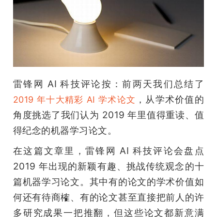
开
课
活
雷锋网 AI 科技评论按：前两天我们总结了 
动
，从学术价值的
2019 年十大精彩 AI 学术论文
角度挑选了我们认为 2019 年里值得重读、值
中
得纪念的机器学习论文。
心
在这篇文章里，雷锋网 AI 科技评论会盘点 
2019 年出现的新颖有趣、挑战传统观念的十
GAIR
篇机器学习论文。其中有的论文的学术价值如
何还有待商榷、有的论文甚至直接把前人的许
专
多研究成果一把推翻，但这些论文都新意满