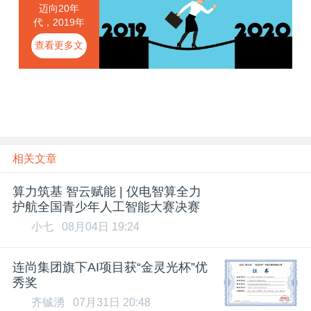
迈向20年
代，2019年
终大盘点
查看更多文
章
相关文章
算力筑基 智云赋能 | 仪电智算全力
护航全国青少年人工智能大赛决赛
小七
08月04日 19:24
连尚集团旗下AI项目获“金灵光杯”优
秀奖
齐铖湧
07月31日 20:48