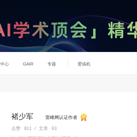
动中心
GAIR
专题
爱搞机
褚少军
雷峰网认证作者
点赞 811
/
文章 63