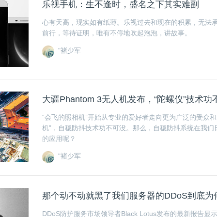
乐视手机：生不逢时，盛名之下其实难副
心有天高，现实如有纸薄。乐视过去和现在的积累，无法
前行，等待证明，唯有不停地吹起泡泡，讲故事。
"褚少军
大疆Phantom 3无人机发布，“陀螺仪”技术
“会飞的照相机”开始从专业的爱好者走向更为广泛的受众和
机”，自稳防抖技术功不可没。那么，自稳防抖系统在我们
的应用呢？
"褚少军
那个动不动就黑了我们服务器的DDoS到底为
DDoS防护服务市场领导者Black Lotus发布的最新报