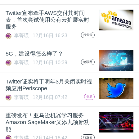
Twitter宣布牵手AWS交付其时间
表，首次尝试使用公有云扩展实时
服务
李菁瑛
12月16日 16:23
行业云
5G，建设得怎么样了？
李菁瑛
12月16日 10:39
物联网
Twitter证实将于明年3月关闭实时视
频应用Periscope
李菁瑛
12月16日 07:42
业界
重磅发布！亚马逊机器学习服务
Amazon SageMaker又添九项新功
能
李菁瑛
12月14日 18:42
行业云