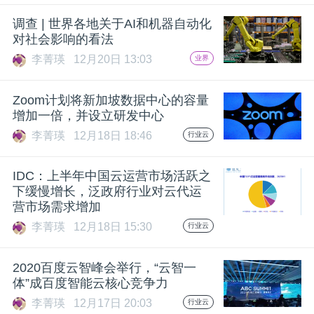
调查 | 世界各地关于AI和机器自动化
题
对社会影响的看法
李菁瑛
12月20日 13:03
业界
爱
Zoom计划将新加坡数据中心的容量
搞
增加一倍，并设立研发中心
李菁瑛
12月18日 18:46
行业云
机
IDC：上半年中国云运营市场活跃之
下缓慢增长，泛政府行业对云代运
营市场需求增加
李菁瑛
12月18日 15:30
行业云
2020百度云智峰会举行，“云智一
体”成百度智能云核心竞争力
李菁瑛
12月17日 20:03
行业云