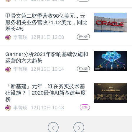
甲骨文第二财季营收98亿美元，云
服务相关业务营收71.12美元，同比
增长4%
李菁瑛
12月11日 12:08
行业云
Gartner分析2021年影响基础设施和
运营的六大趋势
李菁瑛
12月10日 10:14
行业云
「新基建」元年，谁在夯实技术基
础设施？丨2020最佳AI新基建年度
榜
李菁瑛
12月10日 10:13
业界