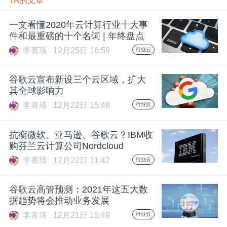
TA的文章
开
一文看懂2020年云计算行业十大事
课
件和最重磅的十个名词 | 年终盘点
李菁瑛
12月25日 16:59
行业云
活
谷歌云宣布新设三个云区域，扩大
其全球影响力
动
李菁瑛
12月22日 15:48
行业云
中
抗衡微软、亚马逊、谷歌云？IBM收
购芬兰云计算公司Nordcloud
心
李菁瑛
12月22日 11:42
行业云
GAIR
谷歌云高管预测：2021年这五大数
据趋势将会推动业务发展
专
李菁瑛
12月21日 15:49
行业云