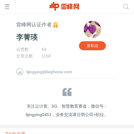
雷峰网认证作者
首
李菁瑛
页
发私信
点赞数
69
文章总数
1158
雷
lijingying@leiphone.com
峰
网
关注云计算、5G、智慧教育赛道，微信号：
lijingying0451，业务交流请注明公司+职位。
公