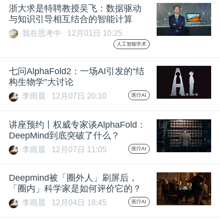
浙大求是特聘教授吴飞：数据驱动
题
与知识引导相互结合的智能计算
我在思考中
12月01日 10:25
人工智能学术
爱
七问AlphaFold2：一场AI引发的“结
搞
构生物学”大讨论
李雨晨
12月07日 20:10
医疗AI
机
讲座预约丨权威专家谈AlphaFold：
DeepMind到底突破了什么？
李雨晨
12月07日 11:05
医疗AI
Deepmind被「圈外人」刷屏后，
「圈内」科学家是如何评价它的？
李雨晨
12月04日 18:45
医疗AI