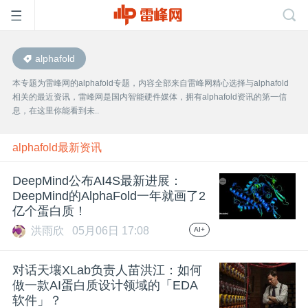
alphafold
首
本专题为雷峰网的alphafold专题，内容全部来自雷峰网精心选择与alphafold
相关的最近资讯，雷峰网是国内智能硬件媒体，拥有alphafold资讯的第一信
页
息，在这里你能看到未..
雷
alphafold最新资讯
DeepMind公布AI4S最新进展：
峰
DeepMind的AlphaFold一年就画了2
亿个蛋白质！
网
洪雨欣
05月06日 17:08
AI+
公
对话天壤XLab负责人苗洪江：如何
做一款AI蛋白质设计领域的「EDA
软件」？