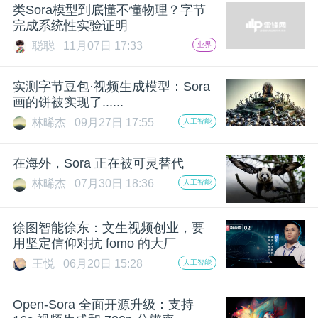
开
类Sora模型到底懂不懂物理？字节
完成系统性实验证明
课
聪聪
11月07日 17:33
业界
实测字节豆包·视频生成模型：Sora
活
画的饼被实现了......
林晞杰
09月27日 17:55
人工智能
动
在海外，Sora 正在被可灵替代
中
林晞杰
07月30日 18:36
人工智能
心
徐图智能徐东：文生视频创业，要
用坚定信仰对抗 fomo 的大厂
GAIR
王悦
06月20日 15:28
人工智能
专
Open-Sora 全面开源升级：支持