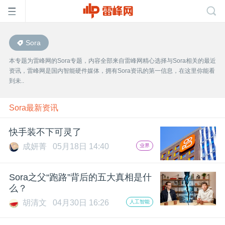
Sora
首
本专题为雷峰网的Sora专题，内容全部来自雷峰网精心选择与Sora相关的最近
资讯，雷峰网是国内智能硬件媒体，拥有Sora资讯的第一信息，在这里你能看
页
到未..
雷
Sora最新资讯
快手装不下可灵了
峰
成妍菁
05月18日 14:40
业界
网
Sora之父“跑路”背后的五大真相是什
么？
公
胡清文
04月30日 16:26
人工智能