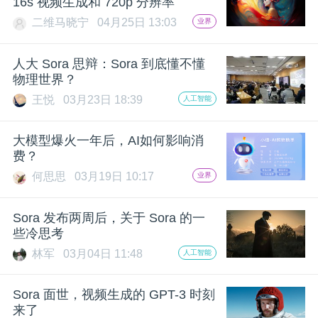
16s 视频生成和 720p 分辨率
二维马晓宁
04月25日 13:03
业界
题
人大 Sora 思辩：Sora 到底懂不懂
爱
物理世界？
王悦
03月23日 18:39
人工智能
搞
大模型爆火一年后，AI如何影响消
机
费？
何思思
03月19日 10:17
业界
Sora 发布两周后，关于 Sora 的一
些冷思考
林军
03月04日 11:48
人工智能
Sora 面世，视频生成的 GPT-3 时刻
来了