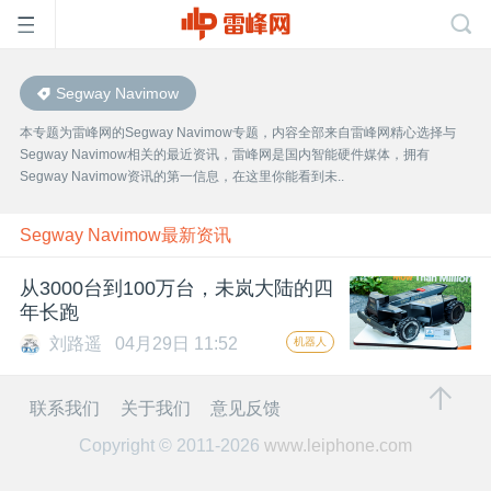
Segway Navimow
首
本专题为雷峰网的Segway Navimow专题，内容全部来自雷峰网精心选择与
Segway Navimow相关的最近资讯，雷峰网是国内智能硬件媒体，拥有
页
Segway Navimow资讯的第一信息，在这里你能看到未..
雷
Segway Navimow最新资讯
从3000台到100万台，未岚大陆的四
峰
年长跑
刘路遥
04月29日 11:52
机器人
网
联系我们
关于我们
意见反馈
公
Copyright © 2011-2026
www.leiphone.com