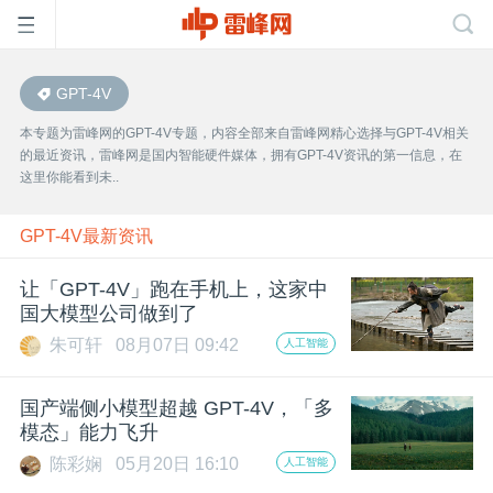
GPT-4V
首
本专题为雷峰网的GPT-4V专题，内容全部来自雷峰网精心选择与GPT-4V相关
的最近资讯，雷峰网是国内智能硬件媒体，拥有GPT-4V资讯的第一信息，在
页
这里你能看到未..
雷
GPT-4V最新资讯
让「GPT-4V」跑在手机上，这家中
峰
国大模型公司做到了
朱可轩
08月07日 09:42
人工智能
网
国产端侧小模型超越 GPT-4V，「多
公
模态」能力飞升
陈彩娴
05月20日 16:10
人工智能