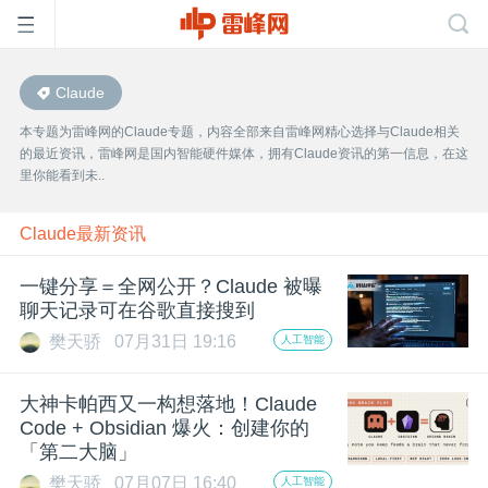
Claude
首
本专题为雷峰网的Claude专题，内容全部来自雷峰网精心选择与Claude相关
的最近资讯，雷峰网是国内智能硬件媒体，拥有Claude资讯的第一信息，在这
页
里你能看到未..
雷
Claude最新资讯
一键分享＝全网公开？Claude 被曝
峰
聊天记录可在谷歌直接搜到
樊天骄
07月31日 19:16
人工智能
网
大神卡帕西又一构想落地！Claude
公
Code + Obsidian 爆火：创建你的
「第二大脑」
樊天骄
07月07日 16:40
人工智能