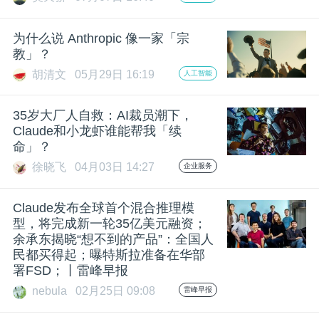
开
为什么说 Anthropic 像一家「宗
课
教」？
胡清文
05月29日 16:19
人工智能
活
35岁大厂人自救：AI裁员潮下，
动
Claude和小龙虾谁能帮我「续
命」？
徐晓飞
04月03日 14:27
企业服务
中
Claude发布全球首个混合推理模
心
型，将完成新一轮35亿美元融资；
余承东揭晓“想不到的产品”：全国人
民都买得起；曝特斯拉准备在华部
GAIR
署FSD；丨雷峰早报
nebula
02月25日 09:08
雷峰早报
专