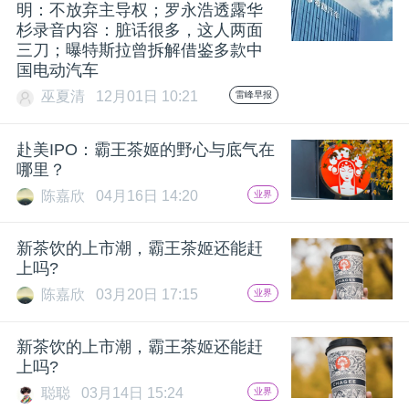
开
明：不放弃主导权；罗永浩透露华
杉录音内容：脏话很多，这人两面
三刀；曝特斯拉曾拆解借鉴多款中
课
国电动汽车
巫夏清
12月01日 10:21
雷峰早报
活
赴美IPO：霸王茶姬的野心与底气在
动
哪里？
陈嘉欣
04月16日 14:20
业界
中
新茶饮的上市潮，霸王茶姬还能赶
上吗?
心
陈嘉欣
03月20日 17:15
业界
GAIR
新茶饮的上市潮，霸王茶姬还能赶
上吗?
专
聪聪
03月14日 15:24
业界