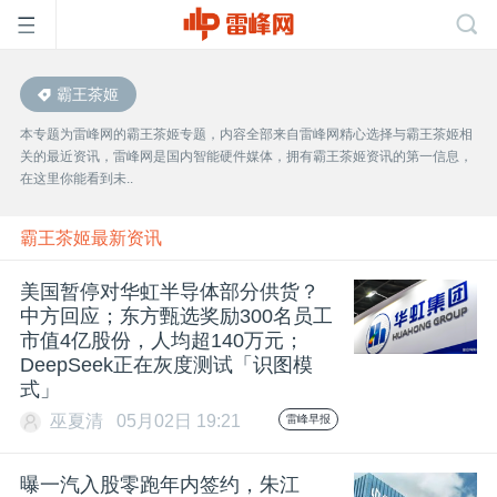
霸王茶姬
首
本专题为雷峰网的霸王茶姬专题，内容全部来自雷峰网精心选择与霸王茶姬相
关的最近资讯，雷峰网是国内智能硬件媒体，拥有霸王茶姬资讯的第一信息，
页
在这里你能看到未..
雷
霸王茶姬最新资讯
美国暂停对华虹半导体部分供货？
峰
中方回应；东方甄选奖励300名员工
市值4亿股份，人均超140万元；
DeepSeek正在灰度测试「识图模
网
式」
巫夏清
05月02日 19:21
雷峰早报
公
曝一汽入股零跑年内签约，朱江