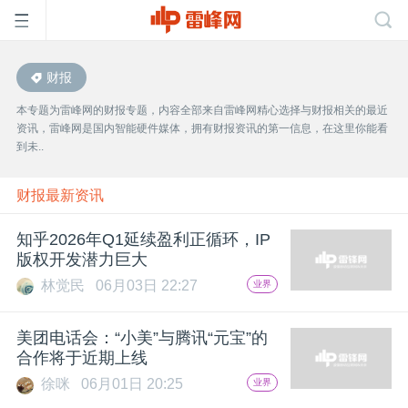
财报
首
本专题为雷峰网的财报专题，内容全部来自雷峰网精心选择与财报相关的最近
资讯，雷峰网是国内智能硬件媒体，拥有财报资讯的第一信息，在这里你能看
页
到未..
雷
财报最新资讯
知乎2026年Q1延续盈利正循环，IP
峰
版权开发潜力巨大
林觉民
06月03日 22:27
业界
网
美团电话会：“小美”与腾讯“元宝”的
公
合作将于近期上线
徐咪
06月01日 20:25
业界