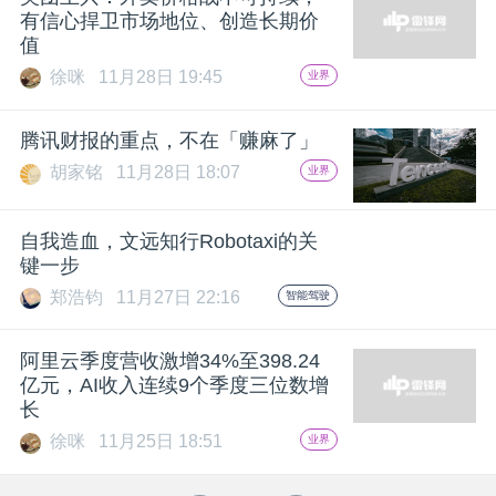
有信心捍卫市场地位、创造长期价
值
徐咪
11月28日 19:45
业界
腾讯财报的重点，不在「赚麻了」
胡家铭
11月28日 18:07
业界
自我造血，文远知行Robotaxi的关
键一步
郑浩钧
11月27日 22:16
智能驾驶
阿里云季度营收激增34%至398.24
亿元，AI收入连续9个季度三位数增
长
徐咪
11月25日 18:51
业界