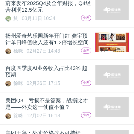
蔚来发布2025Q4及全年财报，Q4经
营利润12.5亿元
於
03月11日 10:34
业界
扬州爱奇艺乐园新年开门红 龚宇预
计单日峰值收入还有1-2倍增长空间
徐咪
02月27日 14:43
业界
百度四季度AI业务收入占比43% 超
预期
徐咪
02月26日 17:15
业界
美团Q3：亏损不是答案，战损比才
是——外卖这一仗值不值？
徐咪
12月02日 16:18
业界
美团王兴：外卖价格战不可持续，