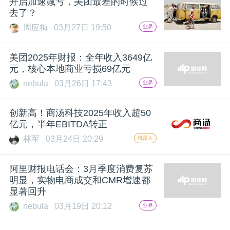
开启加速减亏，美团最差的时候过
去了？
题
周应梅
03月27日 19:50
业界
爱
美团2025年财报：全年收入3649亿
元，核心本地商业亏损69亿元
搞
nebula
03月26日 17:43
业界
机
创新高！商汤科技2025年收入超50
亿元，半年EBITDA转正
林军
03月24日 20:29
机器人
阿里财报电话会：3月季度消费复苏
明显，实物电商成交和CMR增速都
显著回升
nebula
03月19日 20:12
业界