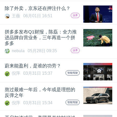
开
除了外卖，京东还在押注什么？
王薇
06月01日 16:51
业界
课
拼多多发布Q1财报，陈磊：全力推
活
进品牌自营业务，三年再造一个拼
多多
动
nebula
05月28日 09:35
业界
中
蔚来能盈利，是谁的功劳？
倪萍
03月31日 15:37
智能驾驶
心
熬过最难一年后，今年或是理想的
GAIR
反弹之年
倪萍
03月31日 15:34
智能驾驶
专