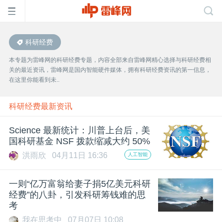
科研经费
首
本专题为雷峰网的科研经费专题，内容全部来自雷峰网精心选择与科研经费相
关的最近资讯，雷峰网是国内智能硬件媒体，拥有科研经费资讯的第一信息，
页
在这里你能看到未..
雷
科研经费最新资讯
Science 最新统计：川普上台后，美
峰
国科研基金 NSF 拨款缩减大约 50%
洪雨欣
04月11日 16:36
人工智能
网
一则“亿万富翁给妻子捐5亿美元科研
公
经费”的八卦，引发科研筹钱难的思
考
我在思考中
07月07日 10:08