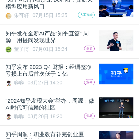
模型应用新风口
题
朱可轩
07月15日 15:35
人工智能
爱
知乎发布全新AI产品“知乎直答” 周
源：用提问发现世界
搞
董子博
07月01日 15:34
业界
机
知乎发布 2023 Q4 财报：经调整净
亏损上市后首次低于 1 亿
聪聪
03月27日 14:30
业界
“2024知乎发现大会”举办，周源：做
AI时代可信赖的社区
聪聪
03月20日 18:20
业界
知乎周源：职业教育补完创业愿