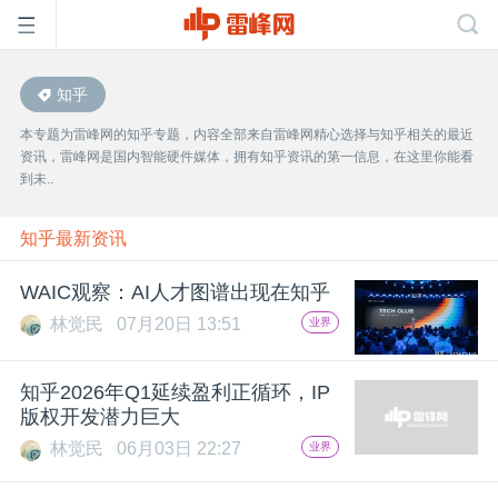
知乎
首
本专题为雷峰网的知乎专题，内容全部来自雷峰网精心选择与知乎相关的最近
资讯，雷峰网是国内智能硬件媒体，拥有知乎资讯的第一信息，在这里你能看
页
到未..
雷
知乎最新资讯
WAIC观察：AI人才图谱出现在知乎
峰
林觉民
07月20日 13:51
业界
网
知乎2026年Q1延续盈利正循环，IP
版权开发潜力巨大
公
林觉民
06月03日 22:27
业界