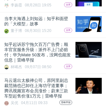
李扬霞
08月28日 19:05
业界
当李大海遇上刘知远：知乎和面壁
的「大模型」故事
董子博
06月30日 15:20
业界
知乎起诉苏宁拖欠百万广告费；顺
丰官宣服务升级：派件不上门必赔
付；华为Mate 50发布，没网也能发
信息｜雷峰早报
林晞杰
09月07日 08:50
业界
马云退出太极禅公司，原阿里副总
裁范驰也已卸任上海功守道董事；
腾讯视频宣布会员涨价；蔚来三款
车型起售价涨1万元｜雷峰早报
吴优
04月11日 09:33
雷峰早报