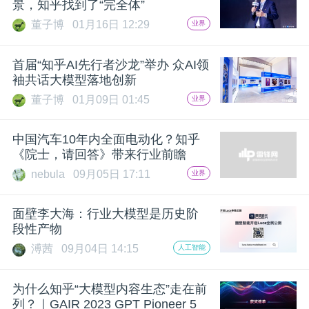
景，知乎找到了“完全体”
董子博
01月16日 12:29
业界
首届“知乎AI先行者沙龙”举办 众AI领
袖共话大模型落地创新
董子博
01月09日 01:45
业界
中国汽车10年内全面电动化？知乎
《院士，请回答》带来行业前瞻
nebula
09月05日 17:11
业界
面壁李大海：行业大模型是历史阶
段性产物
溥茜
09月04日 14:15
人工智能
为什么知乎“大模型内容生态”走在前
列？｜GAIR 2023 GPT Pioneer 5