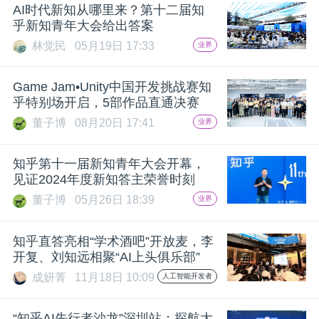
开
AI时代新知从哪里来？第十二届知
乎新知青年大会给出答案
课
林觉民
05月19日 17:33
业界
Game Jam•Unity中国开发挑战赛知
活
乎特别场开启，5部作品直通决赛
董子博
08月20日 17:41
业界
动
知乎第十一届新知青年大会开幕，
中
见证2024年度新知答主荣誉时刻
董子博
05月26日 18:39
业界
心
知乎直答亮相“学术酒吧”开放麦，李
开复、刘知远相聚“AI上头俱乐部”
GAIR
成妍菁
11月18日 10:09
人工智能开发者
专
“知乎AI先行者沙龙”深圳站：探航大