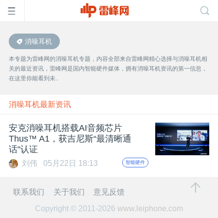
消噪耳机
首
本专题为雷峰网的消噪耳机专题，内容全部来自雷峰网精心选择与消噪耳机相
关的最近资讯，雷峰网是国内智能硬件媒体，拥有消噪耳机资讯的第一信息，
页
在这里你能看到未..
雷
消噪耳机最新资讯
安克消噪耳机搭载AI音频芯片
峰
Thus™ A1，获吉尼斯“最清晰通
话”认证
网
刘伟
05月22日 18:13
智能硬件
公
联系我们
关于我们
意见反馈
Copyright © 2011-2026
www.leiphone.com