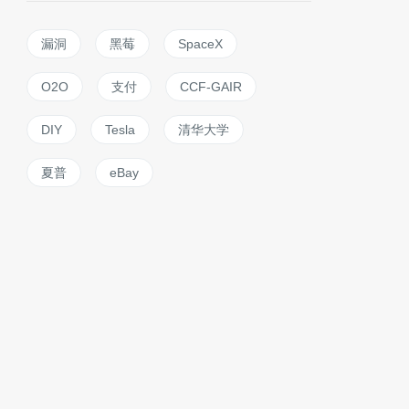
漏洞
黑莓
SpaceX
O2O
支付
CCF-GAIR
DIY
Tesla
清华大学
夏普
eBay