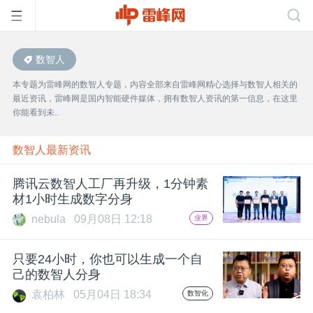
数智人
首
本专题为雷峰网的数智人专题，内容全部来自雷峰网精心选择与数智人相关的
最近资讯，雷峰网是国内智能硬件媒体，拥有数智人资讯的第一信息，在这里
页
你能看到未..
雷
数智人最新资讯
腾讯云数智人工厂再升级，1分钟素
峰
材1小时生成数字分身
nebula
09月08日 12:18
业界
网
只要24小时，你也可以生成一个自
公
己的数智人分身
袁柏林
05月04日 18:34
数智化