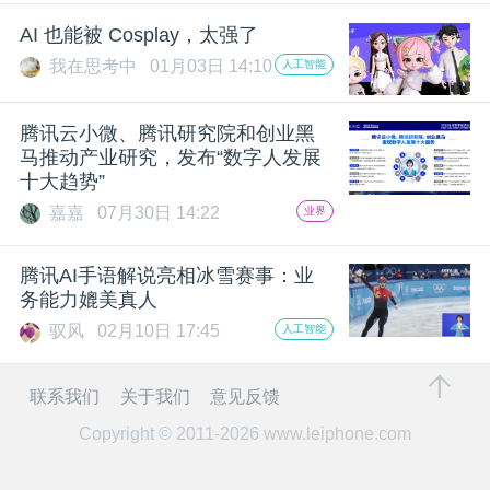
开
AI 也能被 Cosplay，太强了
我在思考中
01月03日 14:10
人工智能
课
腾讯云小微、腾讯研究院和创业黑
活
马推动产业研究，发布“数字人发展
十大趋势”
动
嘉嘉
07月30日 14:22
业界
中
腾讯AI手语解说亮相冰雪赛事：业
务能力媲美真人
心
驭风
02月10日 17:45
人工智能
GAIR
联系我们
关于我们
意见反馈
Copyright © 2011-2026
www.leiphone.com
专