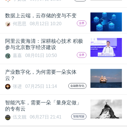
数据上云端，云存储的变与不变
何思思
08月12日 10:20
业界
阿里云黄海清：深耕核心技术 积极
参与北京数字经济建设
嘉嘉
08月01日 10:50
业界
产业数字化，为何需要一朵实体
云？
张进
07月25日 11:14
金融数智化
智能汽车，需要一朵「量身定做」
的专有云
伍文靓
06月27日 21:41
智能驾驶