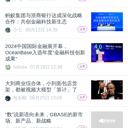
开
蚂蚁集团与浙商银行达成深化战略
课
合作：共创金融科技新生态
小七
09月12日 14:39
业界
活
2024中国国际金融展开幕，
动
OceanBase入选年度“金融科技创新
成果”
nebula
07月19日 12:38
业界
中
大到商业综合体，小到面包店货
心
架，都被视频大模型「算计」了
包永刚
06月25日 23:09
业界
GAIR
“数”说新语向未来，GBASE的新市
场、新产品、新战略
专