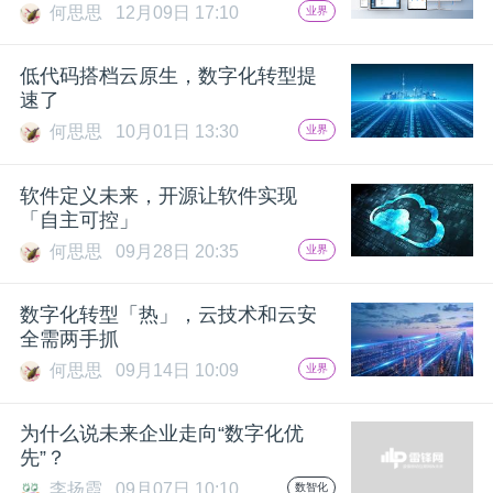
何思思
12月09日 17:10
业界
低代码搭档云原生，数字化转型提
速了
何思思
10月01日 13:30
业界
软件定义未来，开源让软件实现
「自主可控」
何思思
09月28日 20:35
业界
数字化转型「热」，云技术和云安
全需两手抓
何思思
09月14日 10:09
业界
为什么说未来企业走向“数字化优
先”？
李扬霞
09月07日 10:10
数智化