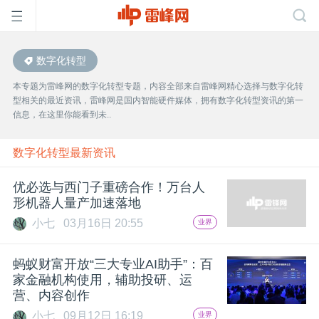
数字化转型
首
本专题为雷峰网的数字化转型专题，内容全部来自雷峰网精心选择与数字化转
型相关的最近资讯，雷峰网是国内智能硬件媒体，拥有数字化转型资讯的第一
页
信息，在这里你能看到未..
雷
数字化转型最新资讯
优必选与西门子重磅合作！万台人
峰
形机器人量产加速落地
小七
03月16日 20:55
业界
网
蚂蚁财富开放“三大专业AI助手”：百
公
家金融机构使用，辅助投研、运
营、内容创作
小七
09月12日 16:19
业界