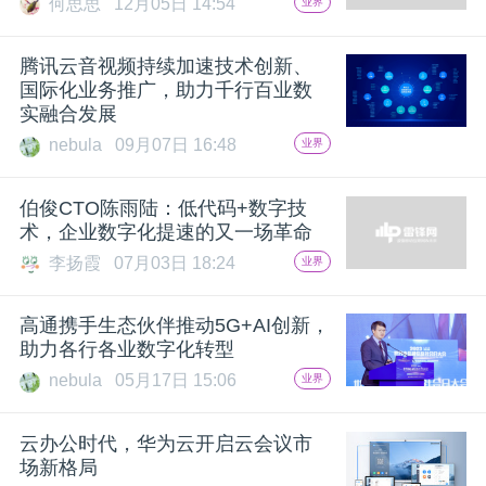
何思思
12月05日 14:54
业界
题
腾讯云音视频持续加速技术创新、
国际化业务推广，助力千行百业数
爱
实融合发展
nebula
09月07日 16:48
业界
搞
伯俊CTO陈雨陆：低代码+数字技
术，企业数字化提速的又一场革命
机
李扬霞
07月03日 18:24
业界
高通携手生态伙伴推动5G+AI创新，
助力各行各业数字化转型
nebula
05月17日 15:06
业界
云办公时代，华为云开启云会议市
场新格局