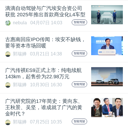
滴滴自动驾驶与广汽埃安合资公司
获批 2025年推出首款商业化L4车型
nebula
04月07日 14:03
智能驾驶
古惠南回应IPO传闻：埃安不缺钱，
要等资本市场回暖
郭瑞婵
03月21日 14:38
智能驾驶
广汽传祺ES9正式上市：纯电续航
143km，起售价为22.98万元
郭瑞婵
10月30日 16:30
智能驾驶
广汽研究院的17年简史：黄向东、
王秋景、吴坚，谁成就了广汽的黄
金时代？
郭瑞婵
07月25日 10:35
智能驾驶