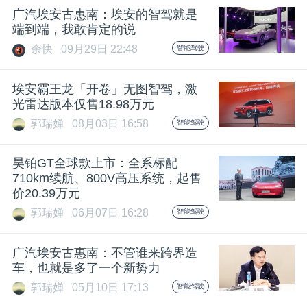
广汽埃安古惠南：埃安的智驾就是
题
端到端，我敢肯定的说
余快
09月29日 22:48
智能驾驶
爱
埃安霸王龙「开卷」无图智驾，激
光雷达版本仅售18.98万元
搞
郭瑞婵
08月03日 16:58
智能驾驶
机
昊铂GT全球款上市：全系标配
710km续航、800V高压系统，起售
价20.39万元
郭瑞婵
06月07日 16:28
智能驾驶
广汽埃安古惠南：不管谁来跨界造
车，也就是多了一个新势力
郭瑞婵
05月10日 17:13
智能驾驶