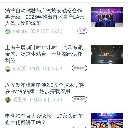
滴滴自动驾驶与广汽埃安战略合作
再升级，2025年推出首款量产L4无
人驾驶新能源车
nebula
05月10日 16:22
业界
上海车展倒计时12小时：余承东飙
金句、汤道生站台，一切都已烘托
到位
郭瑞婵
04月17日 22:39
智能驾驶
埃安发布弹匣电池2.0安全技术，将
在Hyper品牌上逐步搭载应用
易思琳
04月06日 17:20
智能驾驶
电动汽车百人会论坛，17家头部车
企大佬都讲了啥？