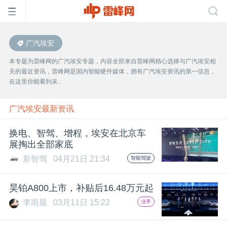
广汽埃安
首
本专题为雷峰网的广汽埃安专题，内容全部来自雷峰网精心选择与广汽埃安相
关的最近资讯，雷峰网是国内智能硬件媒体，拥有广汽埃安资讯的第一信息，
页
在这里你能看到未..
雷
广汽埃安最新资讯
换电、智驾、增程，埃安在北京车
峰
展掏出全部家底
新智驾
04月21日 21:34
智能驾驶
网
昊铂A800上市，补贴后16.48万元起
公
李雨晨
03月11日 15:22
业界