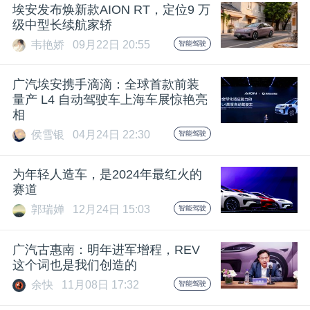
开
埃安发布焕新款AION RT，定位9 万
级中型长续航家轿
课
韦艳娇
09月22日 20:55
智能驾驶
广汽埃安携手滴滴：全球首款前装
活
量产 L4 自动驾驶车上海车展惊艳亮
相
动
侯雪银
04月24日 22:30
智能驾驶
中
为年轻人造车，是2024年最红火的
赛道
心
郭瑞婵
12月24日 15:03
智能驾驶
广汽古惠南：明年进军增程，REV
GAIR
这个词也是我们创造的
余快
11月08日 17:32
智能驾驶
专