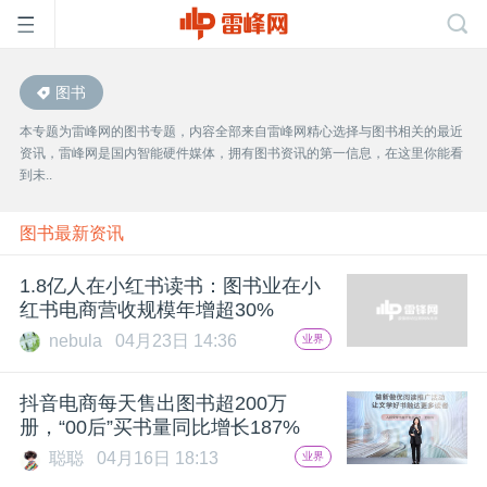
图书
首
本专题为雷峰网的图书专题，内容全部来自雷峰网精心选择与图书相关的最近
资讯，雷峰网是国内智能硬件媒体，拥有图书资讯的第一信息，在这里你能看
页
到未..
雷
图书最新资讯
1.8亿人在小红书读书：图书业在小
峰
红书电商营收规模年增超30%
nebula
04月23日 14:36
业界
网
抖音电商每天售出图书超200万
公
册，“00后”买书量同比增长187%
聪聪
04月16日 18:13
业界