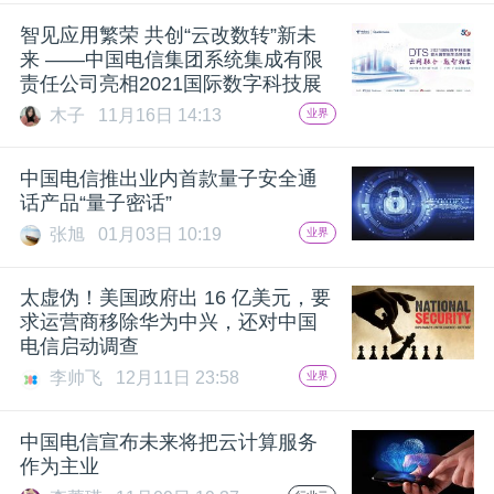
开
智见应用繁荣 共创“云改数转”新未
来 ——中国电信集团系统集成有限
课
责任公司亮相2021国际数字科技展
木子
11月16日 14:13
业界
活
中国电信推出业内首款量子安全通
动
话产品“量子密话”
张旭
01月03日 10:19
业界
中
太虚伪！美国政府出 16 亿美元，要
求运营商移除华为中兴，还对中国
心
电信启动调查
李帅飞
12月11日 23:58
业界
GAIR
中国电信宣布未来将把云计算服务
作为主业
专