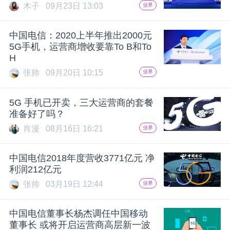
木子
09月23日 13:03
业界
中国电信：2020上半年推出2000元
5G手机，运营商增收要靠To B和To
H
张帅
09月20日 10:15
业界
5G 手机已开卖，三大运营商的套餐
准备好了吗？
肖漫
08月16日 16:21
业界
中国电信2018年度营收3771亿元 净
利润212亿元
张帅
03月19日 12:44
业界
中国电信董事长杨杰调任中国移动
董事长 或将开启运营商高层新一波