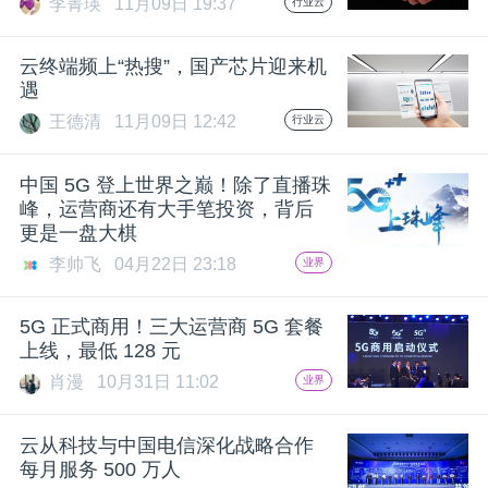
李菁瑛
11月09日 19:37
行业云
题
云终端频上“热搜”，国产芯片迎来机
遇
爱
王德清
11月09日 12:42
行业云
搞
中国 5G 登上世界之巅！除了直播珠
峰，运营商还有大手笔投资，背后
更是一盘大棋
机
李帅飞
04月22日 23:18
业界
5G 正式商用！三大运营商 5G 套餐
上线，最低 128 元
肖漫
10月31日 11:02
业界
云从科技与中国电信深化战略合作
每月服务 500 万人