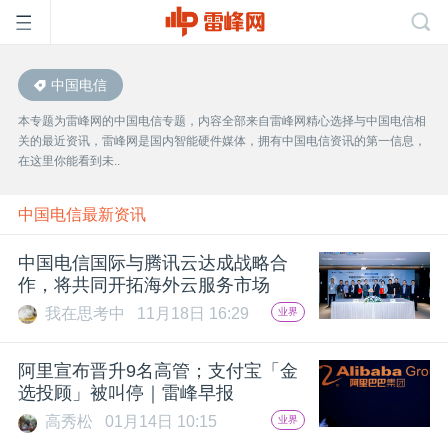
中国电信
首
本专题为雷峰网的中国电信专题，内容全部来自雷峰网精心选择与中国电信相
关的最近资讯，雷峰网是国内智能硬件媒体，拥有中国电信资讯的第一信息，
页
在这里你能看到未..
雷
中国电信最新资讯
中国电信国际与腾讯云达成战略合
峰
作，将共同开拓海外云服务市场
我在思考中
11月18日 16:29
业界
网
​阿里宣布晋升9名高管；支付宝「金
公
选投顾」被叫停｜雷峰早报
高秀松
01月14日 10:15
业界