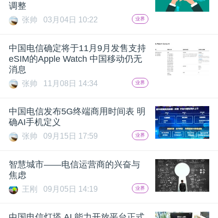
调整
张帅
03月04日 10:22
业界
中国电信确定将于11月9月发售支持
eSIM的Apple Watch 中国移动仍无
消息
张帅
11月08日 14:34
业界
中国电信发布5G终端商用时间表 明
确AI手机定义
张帅
09月15日 17:59
业界
智慧城市——电信运营商的兴奋与
焦虑
王刚
09月05日 14:19
业界
中国电信灯塔 AI 能力开放平台正式