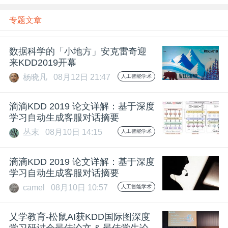
开
专题文章
课
数据科学的「小地方」安克雷奇迎
来KDD2019开幕
活
杨晓凡
08月12日 21:47
人工智能学术
动
滴滴KDD 2019 论文详解：基于深度
学习自动生成客服对话摘要
中
丛末
08月10日 14:15
人工智能学术
心
滴滴KDD 2019 论文详解：基于深度
学习自动生成客服对话摘要
GAIR
camel
08月10日 10:57
人工智能学术
专
乂学教育-松鼠AI获KDD国际图深度