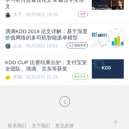
学习研讨会最佳论文 & 最佳学生论
文
题
木子
08月09日 23:26
业界
爱
滴滴KDD 2019 论文详解：基于深度
价值网络的多司机智能派单模型
搞
丛末
08月09日 18:01
人工智能学术
机
KDD CUP 比赛结果出炉，支付宝安
全团队、滴滴、京东等获奖
李勤
08月07日 20:34
政企安全
联系我们
关于我们
意见反馈