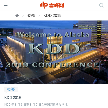
专题
KDD 2019
首
页
雷
峰
网
概要
公
KDD 2019
KDD 于 8 月 3 日至 8 月 7 日在美国阿拉斯加举行。