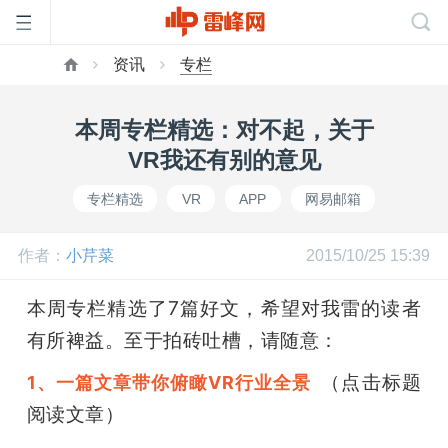
资讯
专栏
首
本周专栏精选：对不起，关于
页
VR我还有别的意见
专栏精选
VR
APP
网易邮箱
雷
作者：
小芹菜
2015/10/25 15:39
峰
本周专栏精选了7篇好文，希望对我雷的读者
网
有所裨益。至于拍砖吐槽，请随意：
（点击标题
1、一篇文章带你俯瞰VR行业全景
公
阅读文章）