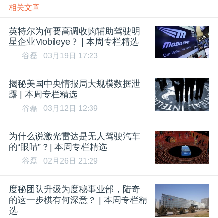
相关文章
英特尔为何要高调收购辅助驾驶明
星企业Mobileye？ | 本周专栏精选
谷磊
03月19日 17:23
揭秘美国中央情报局大规模数据泄
露 | 本周专栏精选
谷磊
03月12日 12:39
为什么说激光雷达是无人驾驶汽车
的“眼睛”？| 本周专栏精选
谷磊
02月26日 21:29
度秘团队升级为度秘事业部，陆奇
的这一步棋有何深意？ | 本周专栏精
选