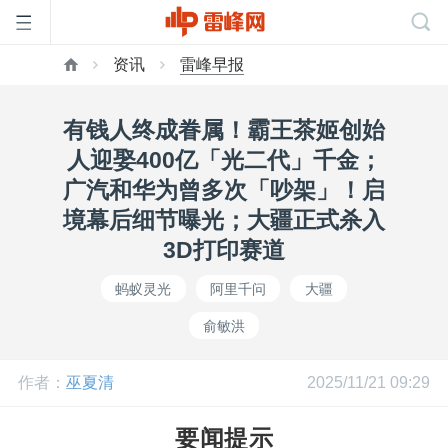
资讯
雷峰早报
首
有钱人终成眷属！霸王茶姬创始
页
人迎娶400亿「光二代」千金；
广汽和华为曾多次「吵架」！启
雷
境幕后细节曝光；大疆正式杀入
3D打印赛道
峰
蚂蚁灵光
阿里千问
大疆
俞敏洪
网
作者：
巫夏清
2025/11/21 09:29
公
要闻提示