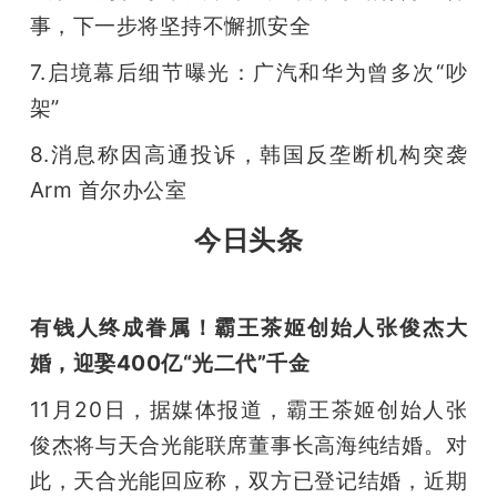
事，下一步将坚持不懈抓安全
题
7.启境幕后细节曝光：广汽和华为曾多次“吵
架”
爱
8.消息称因高通投诉，韩国反垄断机构突袭 
搞
Arm 首尔办公室
今日头条
机
有钱人终成眷属！霸王茶姬创始人张俊杰大
婚，迎娶400亿“光二代”千金
11月20日，据媒体报道，霸王茶姬创始人张
俊杰将与天合光能联席董事长高海纯结婚。对
此，天合光能回应称，双方已登记结婚，近期