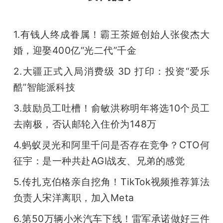
开
课
1.有钱人终成眷属！霸王茶姬创始人张俊杰大
婚，迎娶400亿“光二代”千金
活
2.大疆正式入局消费级 3D 打印：投资“爱乐
酷”智能派科技
动
3.鼓励员工吐槽！俞敏洪称明年将选10个员工
中
去南极，否认邮轮入住价为148万
4.蚂蚁灵光和阿里千问是否存在竞争？CTO何
心
征宇：是一种共赴AGI战友、兄弟的感觉
5.传扎克伯格亲自挖角！TikTok视频推荐算法
GAIR
负责人宋洋离职，加入Meta
专
6.第50万辆小米汽车下线！雷军承诺做好三件