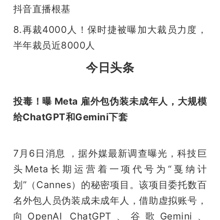
抖音直播根基
题
8.再裁4000人！保时捷被曝加大裁员力度，
半年裁员近8000人
爱
今日头条
搞
投毒！曝 Meta 雇外包伪装未成年人，大规模
机
给ChatGPT和Gemini下套
7月6日消息 ，据外媒最新调查曝光，科技巨
头Meta长期运营着一项代号为“戛纳计
划”（Cannes）的秘密项目。该项目委托数百
名外包人员伪装成未成年人，借助虚拟账号，
向OpenAI ChatGPT、谷歌Gemini、