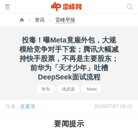
资讯
雷峰早报
首
投毒！曝Meta竟雇外包，大规
页
模给竞争对手下套；腾讯大幅减
持快手股票，不再是主要股东；
雷
前华为「天才少年」吐槽
DeepSeek面试流程
峰
华为
优必选
Meta
网
作者：
巫夏清
2026/07/07 08:22
公
要闻提示