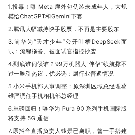
开
1.投毒！曝 Meta 雇外包伪装未成年人，大规
模给ChatGPT和Gemini下套
课
2.腾讯大幅减持快手股票，不再是主要股东
活
3.前华为“天才少年”公开吐槽DeepSeek面
试：流程拖沓、被面试官指控抄袭
动
4.到底谁伺候谁？99万机器人“伴侣”续航撑不
过一晚引热议，优必选：属行业普遍情况
中
5.小米手机部人事调整：原深圳区域总经理葛
心
维严调任手机相机部总经理
6.重磅回归！曝华为 Pura 90 系列手机国际版
GAIR
将支持 5G 通信
专
7.原抖音直播负责人钱景已离职，曾一手搭建