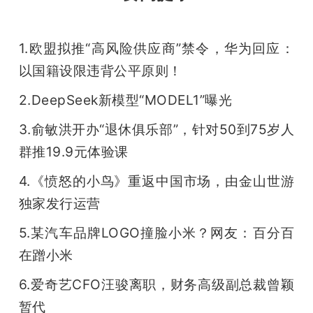
开
课
1.欧盟拟推“高风险供应商”禁令，华为回应：
以国籍设限违背公平原则！
活
2.DeepSeek新模型“MODEL1”曝光
3.俞敏洪开办“退休俱乐部”，针对50到75岁人
动
群推19.9元体验课
中
4.《愤怒的小鸟》重返中国市场，由金山世游
独家发行运营
心
5.某汽车品牌LOGO撞脸小米？网友：百分百
在蹭小米
GAIR
6.爱奇艺CFO汪骏离职，财务高级副总裁曾颖
专
暂代