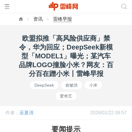
资讯
雷峰早报
首
欧盟拟推「高风险供应商」禁
页
令，华为回应；DeepSeek新模
型「MODEL1」曝光；某汽车
雷
品牌LOGO撞脸小米？网友：百
分百在蹭小米丨雷峰早报
峰
DeepSeek
俞敏洪
小米
爱奇艺
网
作者：
巫夏清
2026/01/22 08:57
公
要闻提示