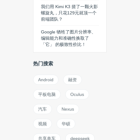
我们用 Kimi K3 搓了一颗火影
螺旋丸，只花129元就顶一个
前端团队？
Google 牺牲了图片分辨率、
编辑能力和准确性换取了
「它」 的极致性价比！
热门搜索
Android
融资
平板电脑
Oculus
汽车
Nexus
视频
华硕
共享单车
deepseek