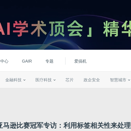
动中心
GAIR
专题
爱搞机
金融科技
医疗科技
芯片
政企安全
智慧城市
le亚马逊比赛冠军专访：利用标签相关性来处