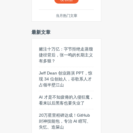
当月热门文章
最新文章
赌注十万亿：字节拒绝走蒸馏
捷径背后，张一鸣的长期主义
有多狠？
Jeff Dean 创业路演 PPT，惊
现 34 位创始人，谷歌系人才
占领半壁江山
AI 才是不知疲倦的入侵狂魔，
看来以后黑客也要失业了
20万星里程碑达成！GitHub
封神技能包，专治 AI 瞎写、
失忆、造屎山